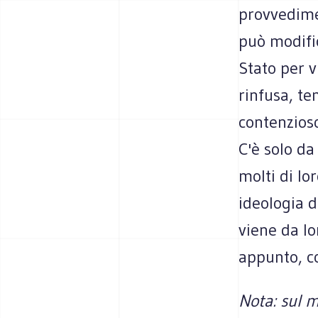
provvedimen
può modific
Stato per v
rinfusa, t
contenzioso
C'è solo da
molti di lo
ideologia 
viene da lo
appunto, co
Nota: sul m