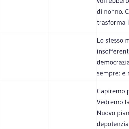
vorrebbero
di nonno. C
trasforma 
Lo stesso 
insofferent
democrazia 
sempre: e n
Capiremo pr
Vedremo la 
Nuovo piano
depotenziar