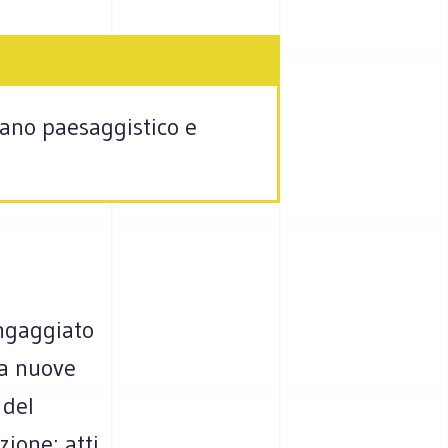
iano paesaggistico e
ingaggiato
na nuove
 del
zione: atti