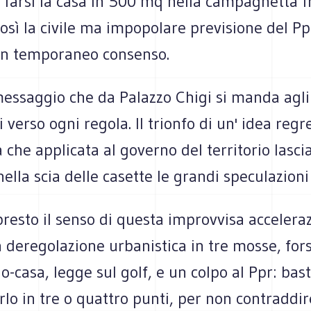
 farsi la casa in 500 mq nella campagnetta f
osì la civile ma impopolare previsione del Pp
in temporaneo consenso.
messaggio che da Palazzo Chigi si manda agli
i verso ogni regola. Il trionfo di un' idea regr
che applicata al governo del territorio lasci
ella scia delle casette le grandi speculazioni 
esto il senso di questa improvvisa acceleraz
deregolazione urbanistica in tre mosse, fors
-casa, legge sul golf, e un colpo al Ppr: bas
lo in tre o quattro punti, per non contraddir