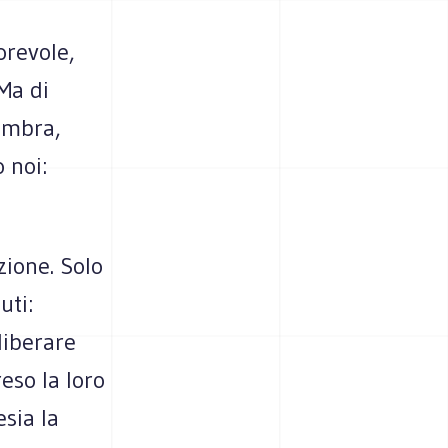
orevole,
Ma di
'ombra,
 noi:
zione. Solo
uti:
liberare
reso la loro
esia la