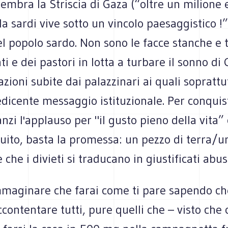
mbra la Striscia di Gaza (“oltre un milione 
a sardi vive sotto un vincolo paesaggistico !”)
popolo sardo. Non sono le facce stanche e tr
ti e dei pastori in lotta a turbare il sonno di 
azioni subite dai palazzinari ai quali soprattu
sedicente messaggio istituzionale. Per conquist
nzi l'applauso per "il gusto pieno della vita” 
tuito, basta la promessa: un pezzo di terra/u
 che i divieti si traducano in giustificati abusi 
immaginare che farai come ti pare sapendo ch
ccontentare tutti, pure quelli che – visto che 