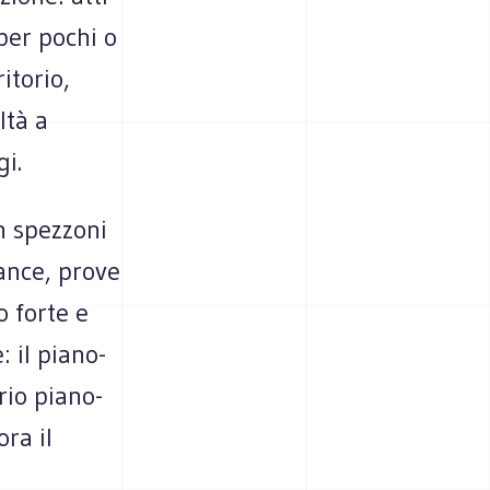
per pochi o
itorio,
ltà a
i.
n spezzoni
nance, prove
o forte e
: il piano-
rio piano-
ora il