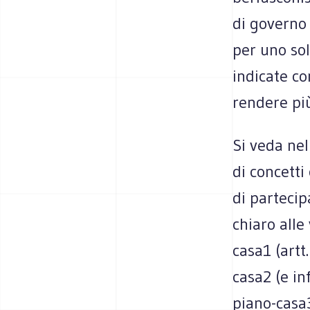
di governo 
per uno sol
indicate co
rendere pi
Si veda nel
di concetti
di partecip
chiaro alle
casa1 (artt
casa2 (e inf
piano-casa