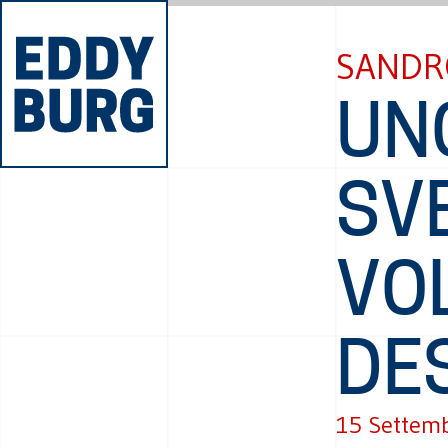
SANDR
UN
SVE
VO
DE
15 Settem