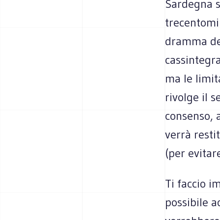
Sardegna se
trecentomil
dramma del 
cassintegra
ma le limit
rivolge il 
consenso, a
verrà resti
(per evitare
Ti faccio 
possibile a