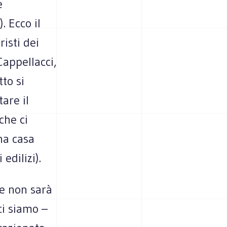
e
. Ecco il
isti dei
Cappellacci,
tto si
are il
che ci
na casa
edilizi).
e non sarà
ci siamo –