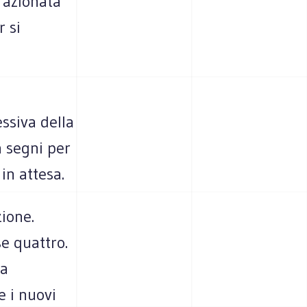
razionata
r si
essiva della
a segni per
in attesa.
ione.
e quattro.
ta
e i nuovi