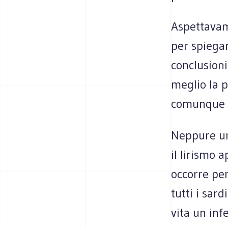
Aspettavam
per spiegar
conclusioni
meglio la p
comunque l
Neppure un
il lirismo 
occorre per
tutti i sar
vita un inf