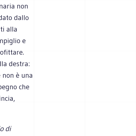
inaria non
dato dallo
ti alla
mpiglio e
ofittare.
lla destra:
e non è una
mpegno che
incia,
o di