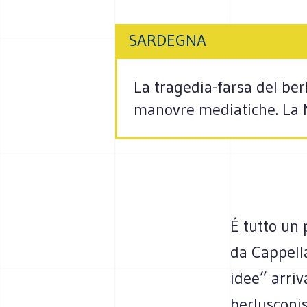
SARDEGNA
La tragedia-farsa del be
manovre mediatiche. La 
É tutto un 
da Cappella
idee” arriv
berlusconis