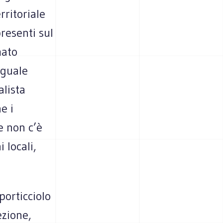
rritoriale
resenti sul
mato
uguale
alista
e i
le non c’è
 locali,
porticciolo
ezione,