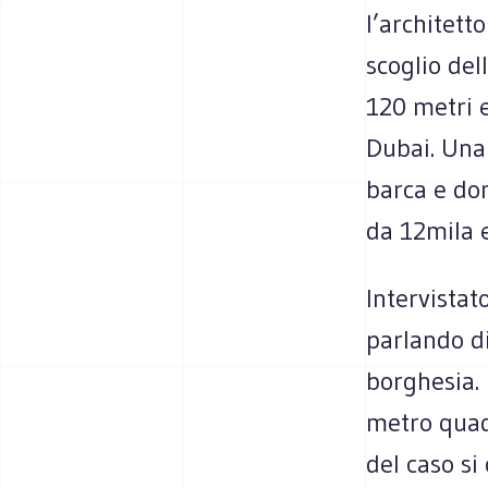
l’architett
scoglio de
120 metri 
Dubai. Una
barca e do
da 12mila 
Intervista
parlando di
borghesia. 
metro quadr
del caso s