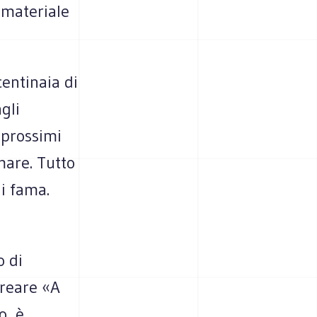
i materiale
centinaia di
gli
i prossimi
mare. Tutto
di fama.
o di
creare «A
o, è