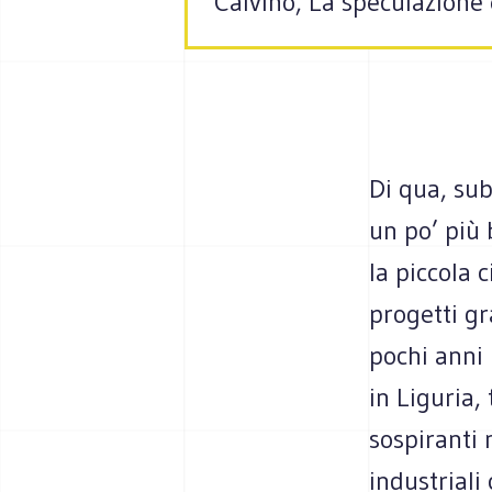
Calvino, La speculazione 
Di qua, su
un po’ più 
la piccola 
progetti gr
pochi anni
in Liguria,
sospiranti 
industriali