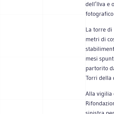
dell’Ilva e
fotografico
La torre di
metri di co
stabiliment
mesi spunte
partorito d
Torri della
Alla vigili
Rifondazio
sinistra pe