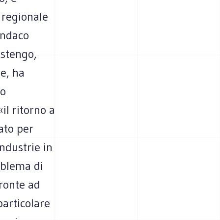
 regionale
sindaco
Astengo,
se, ha
no
il ritorno a
ato per
ndustrie in
oblema di
fronte ad
 particolare