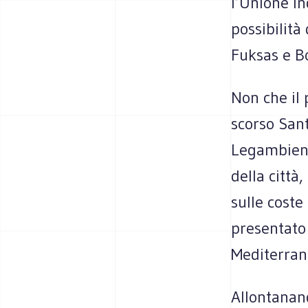
l’Unione in
possibilità
Fuksas e Bo
Non che il
scorso San
Legambiente
della città
sulle cost
presentato
Mediterrane
Allontanand