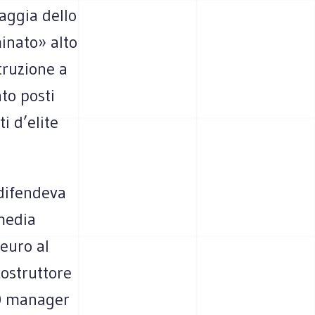
iaggia dello
inato» alto
truzione a
to posti
i d’elite
 difendeva
 media
 euro al
costruttore
80 manager