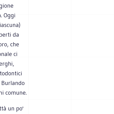
egione
a. Oggi
ciascuna)
perti da
oro, che
nale ci
erghi,
todontici
e Burlando
gni comune.
ttà un po'