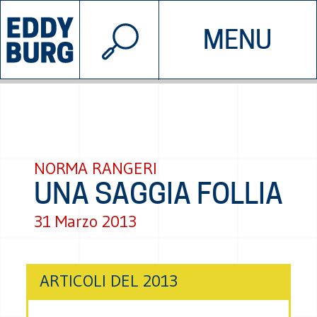
© 2026 EDDYBURG
MENU
INIZIATIVE
CHI SIAMO
SOSTIENICI
CONTATTACI
NORMA RANGERI
UNA SAGGIA FOLLIA
31 Marzo 2013
ARTICOLI DEL 2013