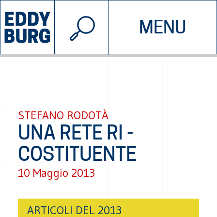
© 2026 EDDYBURG
MENU
INIZIATIVE
CHI SIAMO
SOSTIENICI
CONTATTACI
STEFANO RODOTÀ
UNA RETE RI -
COSTITUENTE
10 Maggio 2013
ARTICOLI DEL 2013