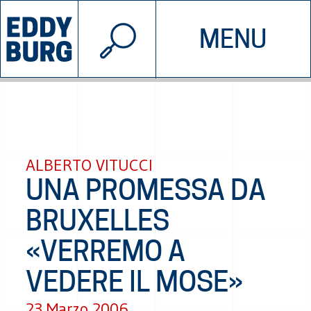
© 2026 EDDYBURG
MENU
INIZIATIVE
CHI SIAMO
SOSTIENICI
CONTATTACI
ALBERTO VITUCCI
UNA PROMESSA DA
BRUXELLES
«VERREMO A
VEDERE IL MOSE»
23 Marzo 2006