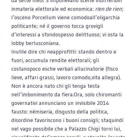
da sette mesi. S’imponevano scelte indifferibili
inmateria elettorale ed economica:
rien de rien
;
l’osceno Porcellum viene comodoall’oligarchia
politicante; né il governo tocca grovigli
d’interessi a sfondospesso delittuoso; vi osta la
lobby berlusconiana.
Inutile dire chi neapprofitti: stando dentro e
fuori, accumula rendite elettorali; gli
costanopoco esche verbali allucinatorie (fisco
lieve, affari grassi, lavoro comodo,vita allegra).
Non è ancora nato chi gli tenga testa
nell’imbonimento da fiera.Ora, solo chiromanti
governativi annunciano un invisibile 2014
fausto: némiseria, disgusto della politica,
disordine favoriscono i buoni consigli; staquindi
nel vago possibile che a Palazzo Chigi torni lui,