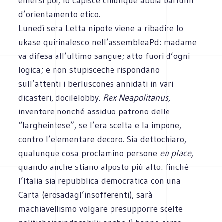
emersi poi; lo capisce chiunque abbia barlumi
d’orientamento etico.
Lunedì sera Letta nipote viene a ribadire lo
ukase quirinalesco nell’assembleaPd: madame
va difesa all’ultimo sangue; atto fuori d’ogni
logica; e non stupisceche rispondano
sull’attenti i berluscones annidati in vari
dicasteri, docilelobby.
Rex Neapolitanus,
inventore nonché assiduo patrono delle
“largheintese”, se l’era scelta e la impone,
contro l’elementare decoro. Sia dettochiaro,
qualunque cosa proclamino persone
en place,
quando anche stiano alposto più alto: finché
l’Italia sia repubblica democratica con una
Carta (erosadagl’insofferenti), sarà
machiavellismo volgare presupporre scelte