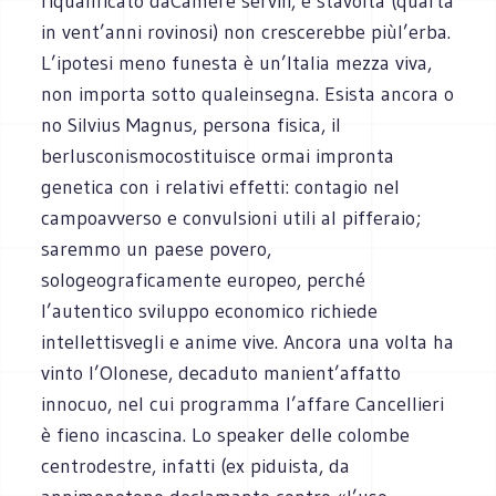
riqualificato daCamere servili, e stavolta (quarta
in vent’anni rovinosi) non crescerebbe piùl’erba.
L’ipotesi meno funesta è un’Italia mezza viva,
non importa sotto qualeinsegna. Esista ancora o
no Silvius Magnus, persona fisica, il
berlusconismocostituisce ormai impronta
genetica con i relativi effetti: contagio nel
campoavverso e convulsioni utili al pifferaio;
saremmo un paese povero,
sologeograficamente europeo, perché
l’autentico sviluppo economico richiede
intellettisvegli e anime vive. Ancora una volta ha
vinto l’Olonese, decaduto manient’affatto
innocuo, nel cui programma l’affare Cancellieri
è fieno incascina. Lo speaker delle colombe
centrodestre, infatti (ex piduista, da