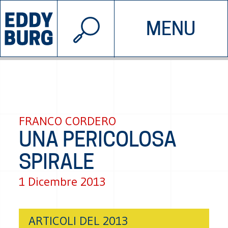
© 2026 EDDYBURG
MENU
INIZIATIVE
CHI SIAMO
SOSTIENICI
CONTATTACI
FRANCO CORDERO
UNA PERICOLOSA
SPIRALE
1 Dicembre 2013
ARTICOLI DEL 2013