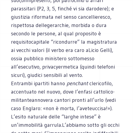
suoi,onnipresenti; poi patrocinio d’affari
parassitari (P2, 3, 5, finché vi sia darodere); e
giustizia riformata nel senso cancellieresco,
rispettosa dellegerarchie, morbida o dura
secondo le persone, al qual proposito è
requisitocapitale “ricondurre” la magistratura
ai vecchi valori (il verbo era caro aLicio Gelli),
ossia pubblico ministero sottomesso
all’esecutivo, privacyermetica (quindi telefoni
sicuri), giudici sensibili al vento.
Entrambi ipartiti hanno
penchant
clericofilo,
accentuato nel nuovo, dove l’enfasi cattolico-
militanteannovera cantori pronti all’urlo (vedi
caso Englaro: «non è morta, l’aveteuccisa!»).
L’esito naturale delle “larghe intese” è
un’immobilità garrula.L’abbiamo sotto gli occhi