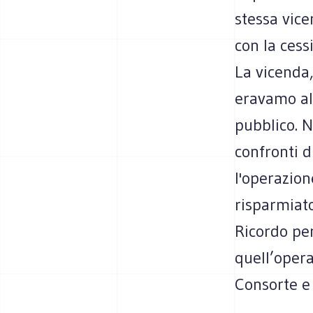
stessa vice
con la cess
La vicenda
eravamo al 
pubblico. N
confronti d
l'operazion
risparmiato
Ricordo per
quell’opera
Consorte e 