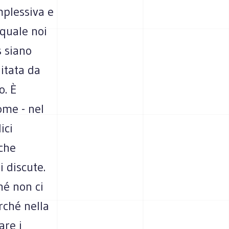
mplessiva e
 quale noi
s siano
itata da
o. È
ome - nel
ici
 che
i discute.
hé non ci
rché nella
are i