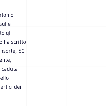
ntonio
sulle
to gli
o ha scritto
onsorte, 50
ente,
è caduta
ello
ertici dei