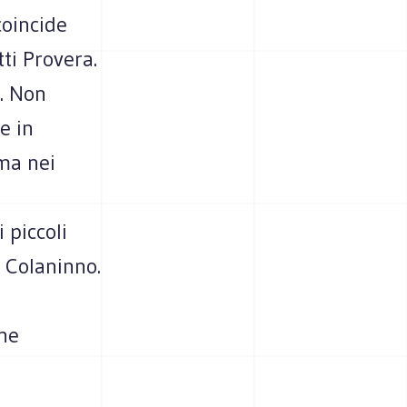
coincide
ti Provera.
. Non
e in
ima nei
 piccoli
i Colaninno.
che