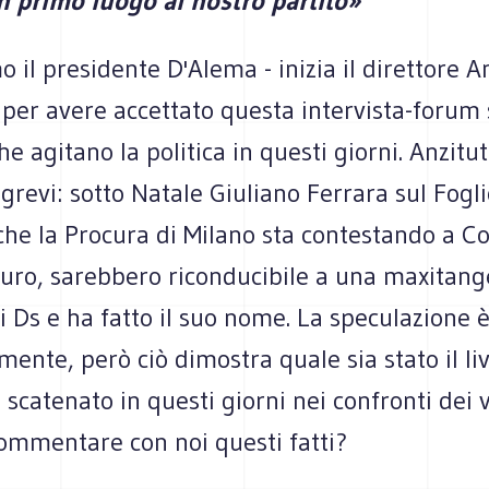
in primo luogo al nostro partito»
 il presidente D'Alema - inizia il direttore A
 per avere accettato questa intervista-forum 
he agitano la politica in questi giorni. Anzitut
 grevi: sotto Natale Giuliano Ferrara sul Fogli
 che la Procura di Milano sta contestando a C
euro, sarebbero riconducibile a una maxitang
i Ds e ha fatto il suo nome. La speculazione 
nte, però ciò dimostra quale sia stato il liv
o scatenato in questi giorni nei confronti dei v
commentare con noi questi fatti?