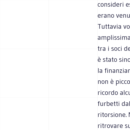
consideri e
erano venut
Tuttavia vo
amplissima
tra i soci 
è stato sin
la finanzia
non è picco
ricordo alcu
furbetti da
ritorsione.
ritrovare s