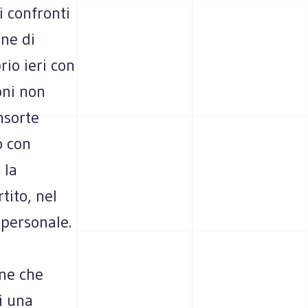
 confronti
one di
rio ieri con
oni non
nsorte
o con
 la
tito, nel
 personale.
one che
i una