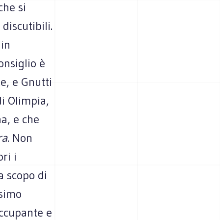
che si
iscutibili.
 in
onsiglio è
te, e Gnutti
di Olimpia,
na, e che
ra
. Non
ri i
a scopo di
ssimo
occupante e