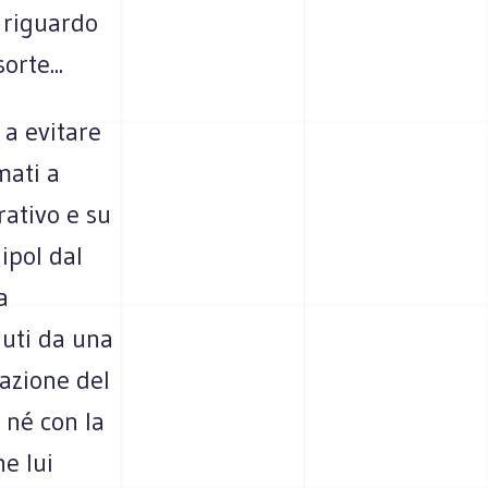
s riguardo
orte...
 a evitare
mati a
ativo e su
ipol dal
a
nuti da una
razione del
 né con la
e lui