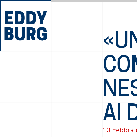
«U
CO
NE
AI 
10 Febbrai