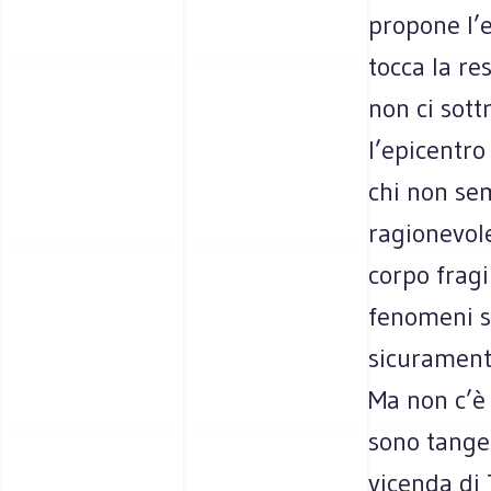
propone l’e
tocca la re
non ci sott
l’epicentro
chi non sem
ragionevole
corpo fragi
fenomeni sp
sicuramente
Ma non c’è
sono tangen
vicenda di 