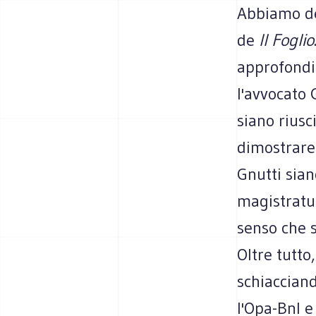
Abbiamo de
de
Il Foglio
approfondir
l'avvocato 
siano riusc
dimostrare 
Gnutti sian
magistratur
senso che s
Oltre tutto
schiaccian
l'Opa-Bnl e