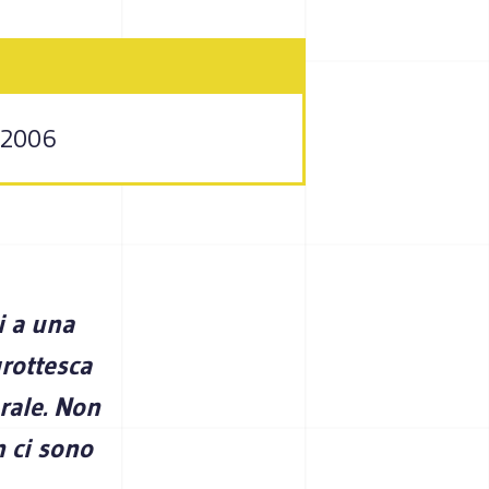
o 2006
i a una
grottesca
rale. Non
 ci sono