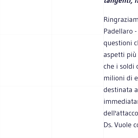
tangenti, 
Ringraziamo
Padellaro -
questioni c
aspetti più
che i soldi
milioni di 
destinata a
immediatame
dell'attacc
Ds. Vuole 