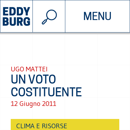
© 2026 EDDYBURG
MENU
INIZIATIVE
CHI SIAMO
SOSTIENICI
CONTATTACI
UGO MATTEI
UN VOTO
COSTITUENTE
12 Giugno 2011
CLIMA E RISORSE