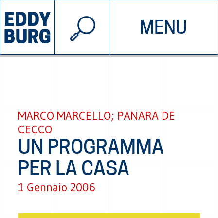
© 2026 EDDYBURG
MENU
INIZIATIVE
CHI SIAMO
SOSTIENICI
CONTATTACI
MARCO MARCELLO; PANARA DE
CECCO
UN PROGRAMMA
PER LA CASA
1 Gennaio 2006