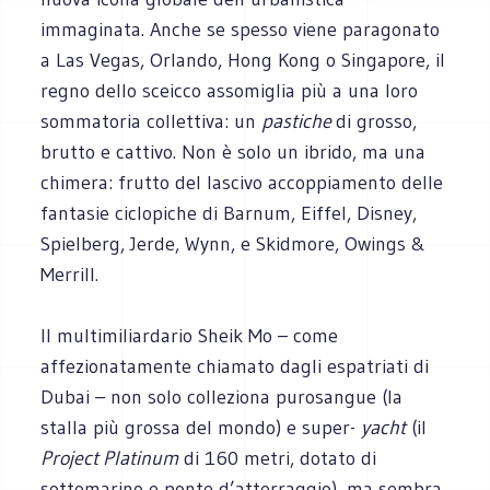
immaginata. Anche se spesso viene paragonato
a Las Vegas, Orlando, Hong Kong o Singapore, il
regno dello sceicco assomiglia più a una loro
sommatoria collettiva: un
pastiche
di grosso,
brutto e cattivo. Non è solo un ibrido, ma una
chimera: frutto del lascivo accoppiamento delle
fantasie ciclopiche di Barnum, Eiffel, Disney,
Spielberg, Jerde, Wynn, e Skidmore, Owings &
Merrill.
Il multimiliardario Sheik Mo – come
affezionatamente chiamato dagli espatriati di
Dubai – non solo colleziona purosangue (la
stalla più grossa del mondo) e super-
yacht
(il
Project Platinum
di 160 metri, dotato di
sottomarino e ponte d’atterraggio), ma sembra