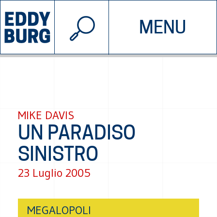
© 2026 EDDYBURG
MENU
INIZIATIVE
CHI SIAMO
SOSTIENICI
CONTATTACI
MIKE DAVIS
UN PARADISO
SINISTRO
23 Luglio 2005
MEGALOPOLI