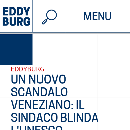
© 2026 EDDYBURG
MENU
INIZIATIVE
CHI SIAMO
SOSTIENICI
CONTATTACI
EDDYBURG
UN NUOVO
SCANDALO
VENEZIANO: IL
SINDACO BLINDA