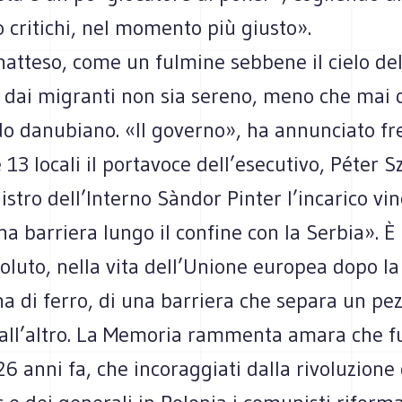
 critichi, nel momento più giusto».
natteso, come un fulmine sebbene il cielo de
 dai migranti non sia sereno, meno che mai q
do danubiano. «Il governo», ha annunciato fr
 13 locali il portavoce dell’esecutivo, Péter Sz
istro dell’Interno Sàndor Pinter l’incarico vin
na barriera lungo il confine con la Serbia». È
soluto, nella vita dell’Unione europea dopo l
na di ferro, di una barriera che separa un pe
all’altro. La Memoria rammenta amara che fu
6 anni fa, che incoraggiati dalla rivoluzione 