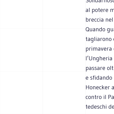
Solidarnosc
al potere 
breccia nel
Quando gua
tagliarono c
primavera 
l’Ungheria 
passare olt
e sfidando 
Honecker a 
contro il P
tedeschi de