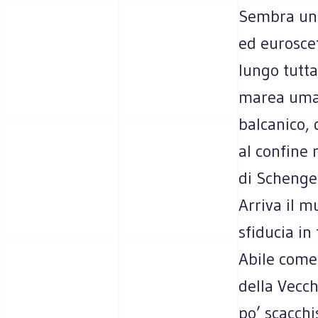
Sembra un 
ed eurosce
lungo tutta
marea umana
balcanico, 
al confine 
di Schengen
Arriva il m
sfiducia in 
Abile come
della Vecc
po’ scacchi