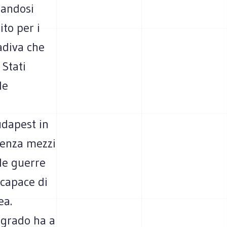
randosi
ito per i
adiva che
 Stati
le
udapest in
 senza mezzi
le guerre
 capace di
ea.
elgrado ha a