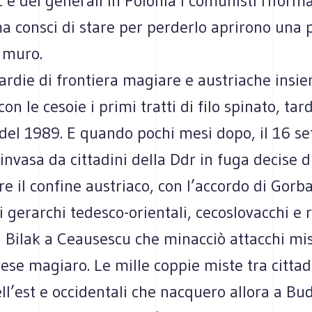
 e dei generali in Polonia i comunisti riforma
ma consci di stare per perderlo aprirono una
 muro.
rdie di frontiera magiare e austriache insi
on le cesoie i primi tratti di filo spinato, tar
del 1989. E quando pochi mesi dopo, il 16 s
invasa da cittadini della Ddr in fuga decise di
re il confine austriaco, con l’accordo di Gorb
i gerarchi tedesco-orientali, cecoslovacchi e
Bilak a Ceausescu che minacciò attacchi miss
aese magiaro. Le mille coppie miste tra cittad
ll’est e occidentali che nacquero allora a Bu