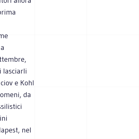
tori allora
 prima
eme
da
ettembre,
 lasciarli
aciov e Kohl
 romeni, da
ilistici
ini
dapest, nel