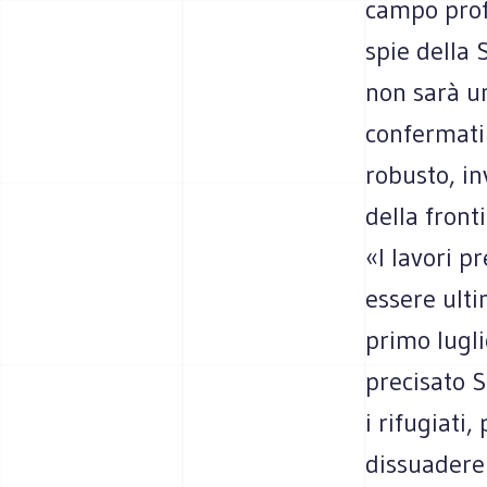
campo profu
spie della 
non sarà u
confermati 
robusto, in
della front
«I lavori p
essere ulti
primo lugli
precisato S
i rifugiati,
dissuadere 