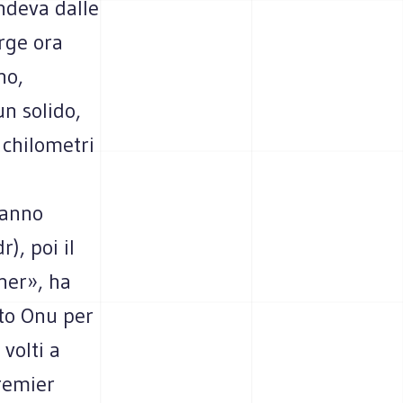
ndeva dalle
orge ora
no,
un solido,
 chilometri
ranno
), poi il
ner», ha
ato Onu per
 volti a
premier