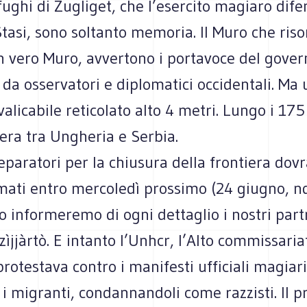
ghi di Zugliget, che l’esercito magiaro dife
Stasi, sono soltanto memoria. Il Muro che ris
n vero Muro, avvertono i portavoce del gover
da osservatori e diplomatici occidentali. Ma 
valicabile reticolato alto 4 metri. Lungo i 175
iera tra Ungheria e Serbia.
reparatori per la chiusura della frontiera dov
mati entro mercoledì prossimo (24 giugno, ndr
o informeremo di ogni dettaglio i nostri part
zìjjàrtò. E intanto l’Unhcr, l’Alto commissari
 protestava contro i manifesti ufficiali magiari
i migranti, condannandoli come razzisti. Il 