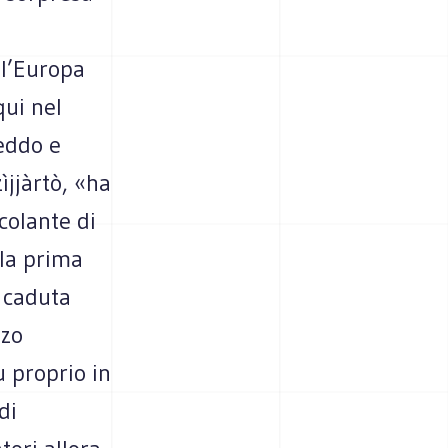
ll’Europa
ui nel
eddo e
ìjjàrtò, «ha
colante di
 la prima
a caduta
zzo
 proprio in
di