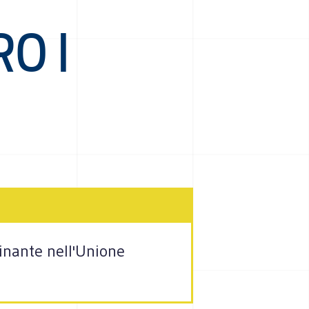
O I
minante nell'Unione