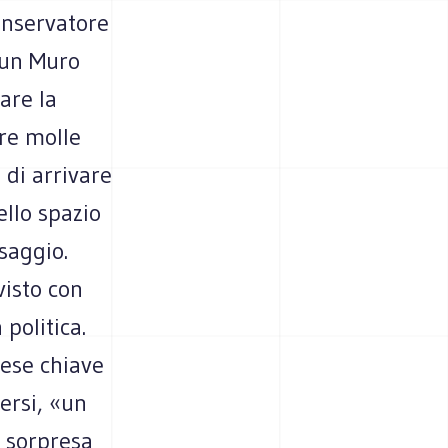
onservatore
 un Muro
are la
tre molle
 di arrivare
llo spazio
saggio.
visto con
 politica.
aese chiave
ersi, «un
i sorpresa