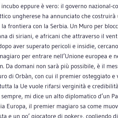
incubo eppure è vero: il governo nazional-c
ttico ungherese ha annunciato che costruirà
 la frontiera con la Serbia. Un Muro per blocc
 di siriani, e africani che attraverso il ven
dopo aver superato pericoli e insidie, cercano
magiaro per entrare nell’Unione europea e ne
. Da domani non sarà più possibile, è il mes
uro di Orbàn, con cui il premier osteggiato e 
tutta la Ue vuole rifarsi verginità e credibilità
 sempre, mi dice un alto diplomatico d’un P
hia Europa, il premier magiaro sa come muov
sta e un po’ giocatore di poker», cogliendo d