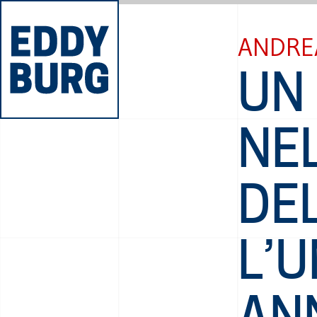
ANDRE
UN
NE
DE
L’
AN