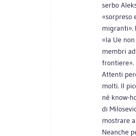
serbo Aleks
«sorpreso e
migranti».
«la Ue non 
membri ad 
frontiere».
Attenti per
molti. Il p
né know-ho
di Milosevi
mostrare al
Neanche per