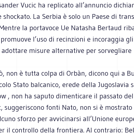
ander Vucic ha replicato all’annuncio dichia
 shockato. La Serbia è solo un Paese di trans
 Mentre la portavoce Ue Natasha Bertaud rib
promuove l’uso di recinzioni e incoraggia gli
adottare misure alternative per sorvegliare 
ò, non è tutta colpa di Orbàn, dicono qui a B
iccolo Stato balcanico, erede della Jugoslavia
w , non ha saputo dimenticare il passato del
c, suggeriscono fonti Nato, non si è mostrato
cuno sforzo per avvicinarsi all’Unione europ
 il controllo della frontiera. Al contrario: B