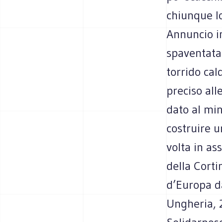
chiunque lo
Annuncio i
spaventata
torrido cal
preciso alle
dato al min
costruire u
volta in as
della Corti
d’Europa d
Ungheria, 2