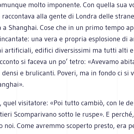
omunque molto imponente. Con quella sua v
 raccontava alla gente di Londra delle stran
à a Shanghai. Cose che in un primo tempo a
ncantate: una vera e propria esplosione di a
artificiali, edifici diversissimi ma tutti alti 
acconto si faceva un po’ tetro: «Avevamo abi
i densi e brulicanti. Poveri, ma in fondo ci si 
anghai».
 quel visitatore: «Poi tutto cambiò, con le dem
tieri Scomparivano sotto le ruspe». E perché,
 noi. Come avremmo scoperto presto, era pe