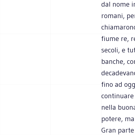
dal nome im
romani, pe
chiamarono 
fiume re, r
secoli, e tu
banche, con
decadevano.
fino ad ogg
continuare
nella buona
potere, ma 
Gran parte 