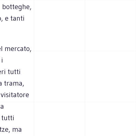
e botteghe,
, e tanti
el mercato,
 i
ri tutti
a trama,
visitatore
va
tutti
tze, ma