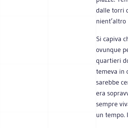
dalle torri
nient’altro
Si capiva c
ovunque pe
quartieri d
temeva in o
sarebbe cer
era sopravv
sempre viva
un tempo. I