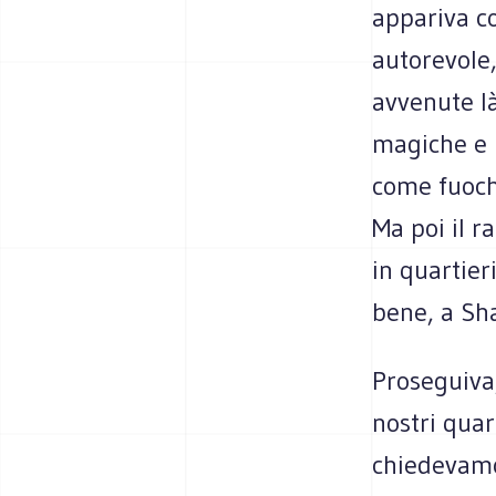
appariva c
autorevole,
avvenute l
magiche e i
come fuochi 
Ma poi il r
in quartier
bene, a Sh
Proseguiva,
nostri quar
chiedevamo