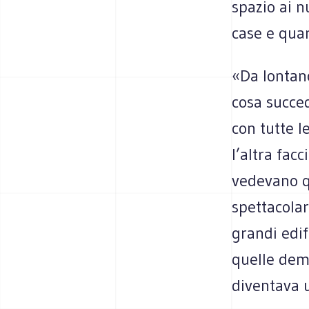
spazio ai n
case e quart
«Da lontano
cosa succe
con tutte l
l’altra fac
vedevano qu
spettacola
grandi edif
quelle demo
diventava 