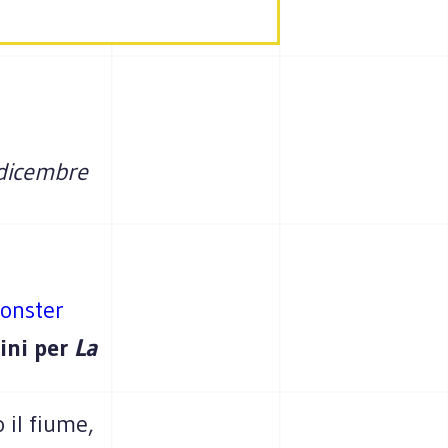
4 dicembre
onster
tini per
La
 il fiume,