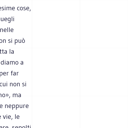
esime cose,
quegli
 nelle
on si può
tta la
andiamo a
per far
cui non si
ano», ma
 e neppure
 vie, le
ere, sepolti