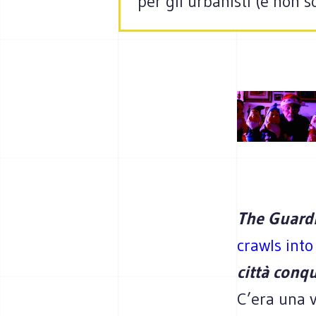
per gli urbanisti (e non so
The Guard
crawls into
città conqu
C’era una v