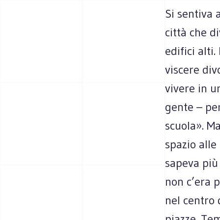
Si sentiva 
città che d
edifici alt
viscere di
vivere in u
gente – pe
scuola». Ma
spazio alle
sapeva più
non c’era 
nel centro d
piazze. Tem