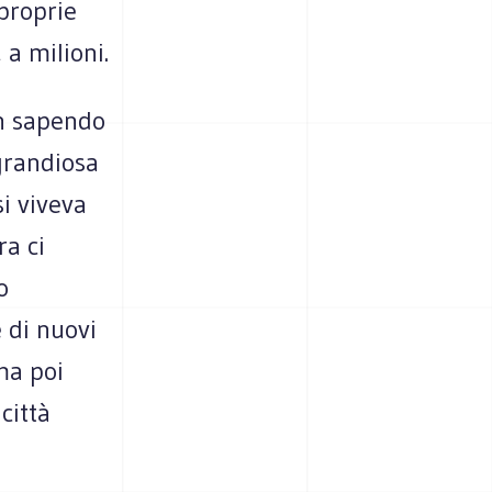
 proprie
 a milioni.
on sapendo
grandiosa
si viveva
ra ci
o
 di nuovi
ma poi
città