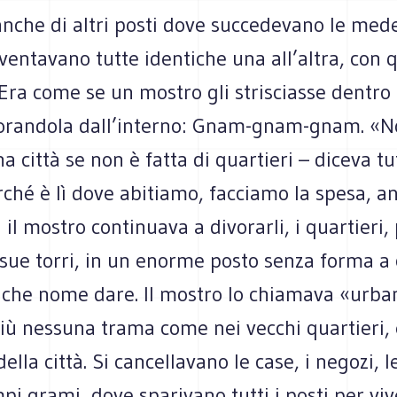
anche di altri posti dove succedevano le med
iventavano tutte identiche una all’altra, con 
i. Era come se un mostro gli strisciasse dentro
vorandola dall’interno: Gnam-gnam-gnam. «N
na città se non è fatta di quartieri – diceva tu
rché è lì dove abitiamo, facciamo la spesa, 
 il mostro continuava a divorarli, i quartieri, 
 sue torri, in un enorme posto senza forma a 
 che nome dare. Il mostro lo chiamava «urb
più nessuna trama come nei vecchi quartieri,
ella città. Si cancellavano le case, i negozi, le
pi grami, dove sparivano tutti i posti per viv