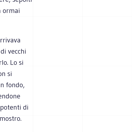
a ormai
arrivava
di vecchi
lo. Lo si
on si
In fondo,
cendone
 potenti di
 mostro.