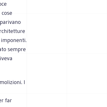
oce
e cose
pparivano
rchitetture
e imponenti.
tato sempre
viveva
olizioni. I
r far