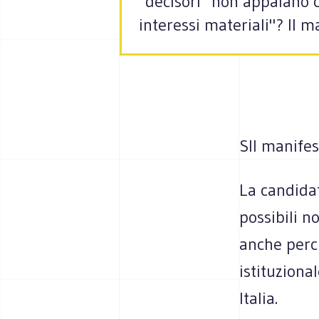
"decisori" non appaiano c
interessi materiali"? Il m
SIl manifes
La candidat
possibili n
anche perch
istituziona
Italia.