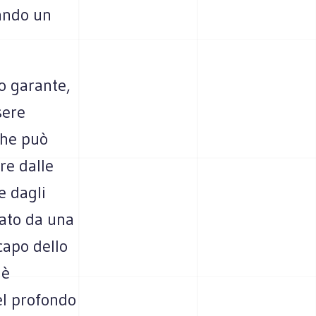
rando un
do garante,
sere
che può
re dalle
e dagli
nato da una
 capo dello
 è
el profondo