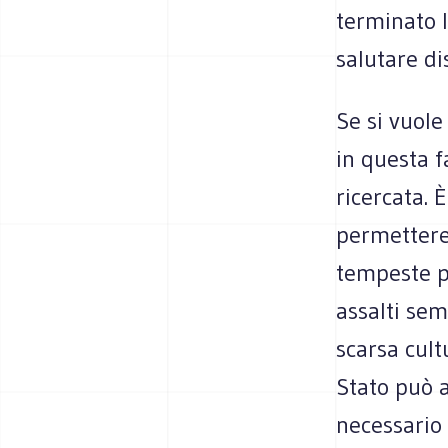
terminato l
salutare di
Se si vuole
in questa f
ricercata. 
permettere 
tempeste po
assalti se
scarsa cult
Stato può a
necessario