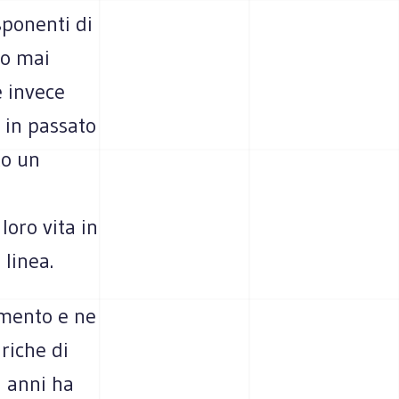
sponenti di
no mai
è invece
 in passato
to un
loro vita in
 linea.
amento e ne
riche di
i anni ha