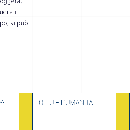
poggerà,
uore il
po, si può
Y:
IO, TU E L’UMANITÀ