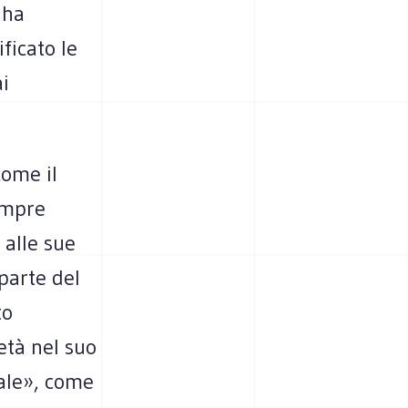
 ha
ficato le
i
come il
empre
 alle sue
 parte del
to
ietà nel suo
ale», come