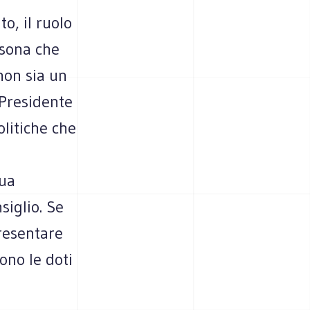
o, il ruolo
rsona che
non sia un
l Presidente
litiche che
sua
siglio. Se
resentare
ono le doti