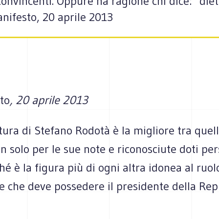
onvincenti. Oppure ha ragione chi dice: "dietr
anifesto, 20 aprile 2013
to
, 20 aprile 2013
ura di Stefano Rodotà è la migliore tra quel
on solo per le sue note e riconosciute doti pe
é è la figura più di ogni altra idonea al ruol
le che deve possedere il presidente della Rep