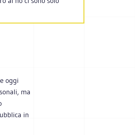
o al no ci sono solo
le oggi
rsonali, ma
o
ubblica in