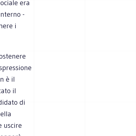
ociale era
interno -
mere i
sostenere
espressione
 è il
ato il
didato di
ella
e uscire