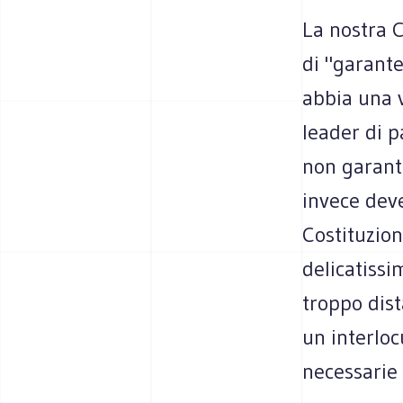
La nostra C
di "garante
abbia una v
leader di p
non garanti
invece deve
Costituzion
delicatissi
troppo dist
un interloc
necessarie 