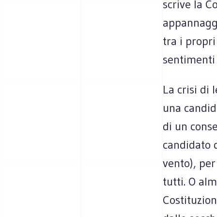
scrive la C
appannaggio
tra i propr
sentimenti 
La crisi di
una candid
di un conse
candidato d
vento), per
tutti. O al
Costituzio