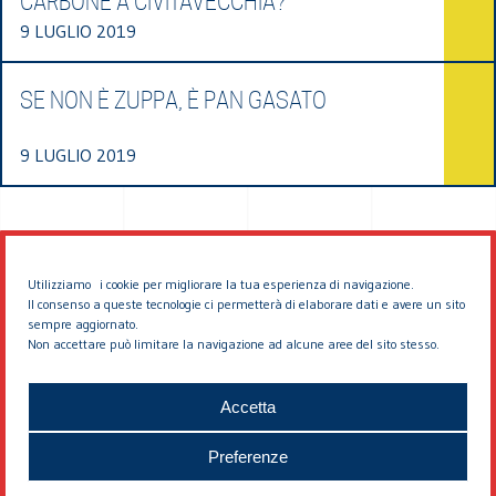
CARBONE A CIVITAVECCHIA?
9 LUGLIO 2019
SE NON È ZUPPA, È PAN GASATO
9 LUGLIO 2019
Utilizziamo i cookie per migliorare la tua esperienza di navigazione.
Il consenso a queste tecnologie ci permetterà di elaborare dati e avere un sito
sempre aggiornato.
Non accettare può limitare la navigazione ad alcune aree del sito stesso.
© 2026 EDDYBURG
Accetta
Preferenze