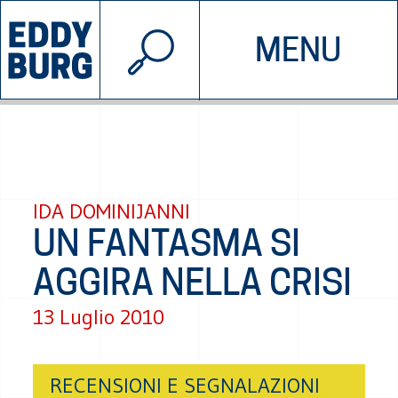
© 2026 EDDYBURG
MENU
INIZIATIVE
CHI SIAMO
SOSTIENICI
CONTATTACI
IDA DOMINIJANNI
UN FANTASMA SI
AGGIRA NELLA CRISI
13 Luglio 2010
RECENSIONI E SEGNALAZIONI