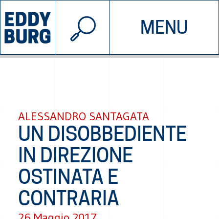
© 2026 EDDYBURG
MENU
INIZIATIVE
CHI SIAMO
SOSTIENICI
CONTATTACI
ALESSANDRO SANTAGATA
UN DISOBBEDIENTE
IN DIREZIONE
OSTINATA E
CONTRARIA
26 Maggio 2017