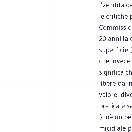
“vendita de
le critiche
Commissione
20 anni la 
superficie 
che invece 
significa c
libere da i
valore, div
pratica è s
(cioè un be
micidiale p