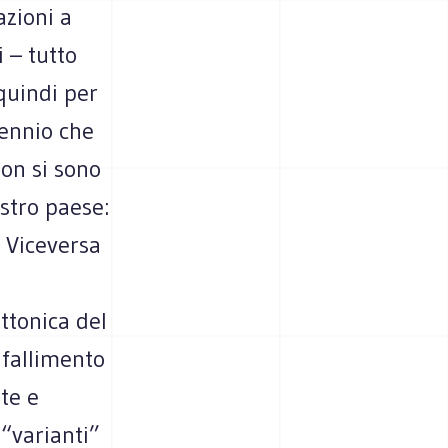
azioni a
 – tutto
 quindi per
cennio che
non si sono
ostro paese:
. Viceversa
ttonica del
l fallimento
te e
 “varianti”