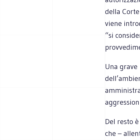
della Corte
viene intro
“si conside
provvedime
Una grave i
dell’ambien
amministraz
aggressioni
Del resto è
che – allen