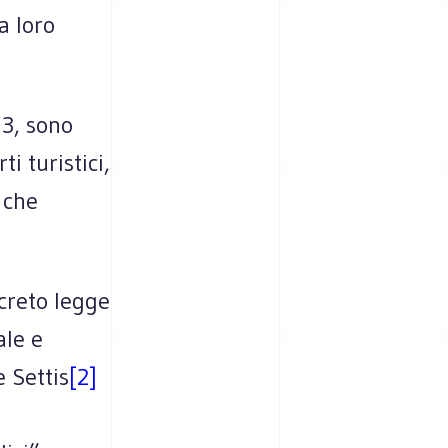
a loro
 3, sono
i turistici,
 che
creto legge
ale e
e Settis
[2]