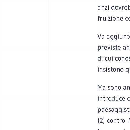
anzi dovreb
fruizione c
Va aggiunt
previste an
di cui cono
insistono q
Ma sono anc
introduce c
paesaggisti
(2) contro 