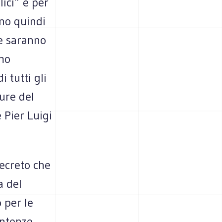
ici” e per
nno quindi
te saranno
smo
i tutti gli
ture del
 Pier Luigi
ecreto che
a del
 per le
entenze