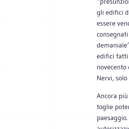
“presunzion
gli edifici 
essere vend
consegnati
demaniale” 
edifici fatt
novecento d
Nervi, solo
Ancora più
toglie pote
paesaggio. 
autorizzaz