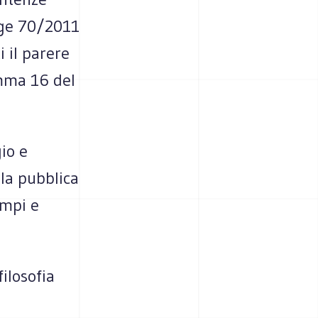
egge 70/2011
i il parere
omma 16 del
io e
lla pubblica
empi e
filosofia