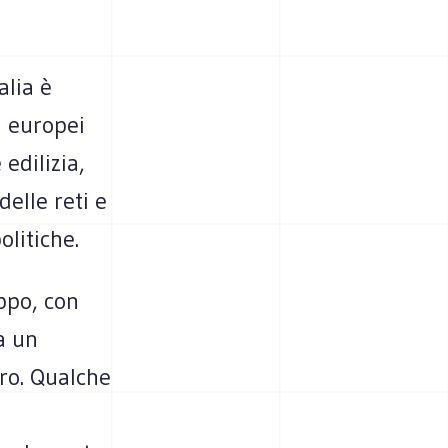
alia è
i europei
 edilizia,
delle reti e
olitiche.
ppo, con
a un
ro. Qualche