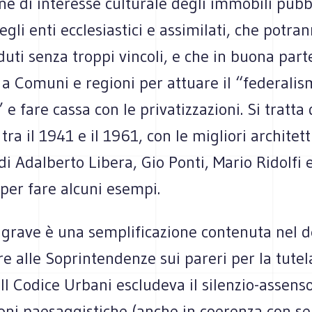
e di interesse culturale degli immobili pubbl
degli enti ecclesiastici e assimilati, che potra
uti senza troppi vincoli, e che in buona par
 a Comuni e regioni per attuare il “federali
e fare cassa con le privatizzazioni. Si tratta d
i tra il 1941 e il 1961, con le migliori architet
i Adalberto Libera, Gio Ponti, Mario Ridolfi e
 per fare alcuni esempi.
 grave è una semplificazione contenuta nel d
re alle Soprintendenze sui pareri per la tutel
Il Codice Urbani escludeva il silenzio-assenso
ioni paesaggistiche (anche in coerenza con s