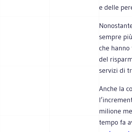
e delle per
Nonostante 
sempre più 
che hanno f
del risparm
servizi di t
Anche la co
l’increment
milione men
tempo fa 