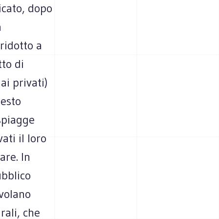
icato, dopo
a
ridotto a
tto di
ai privati)
uesto
 spiagge
ti il loro
are. In
ubblico
 volano
rali, che