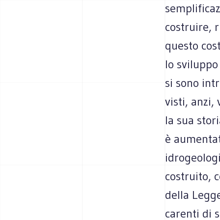
semplificaz
costruire, 
questo cost
lo svilupp
si sono int
visti, anzi
la sua stor
è aumentata
idrogeologi
costruito, c
della Legge
carenti di 