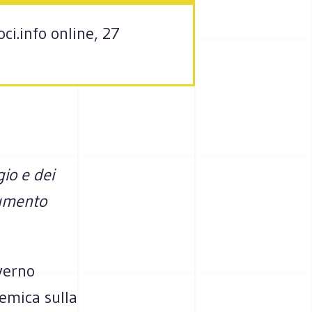
ci.info online, 27
io e dei
aumento
verno
lemica sulla