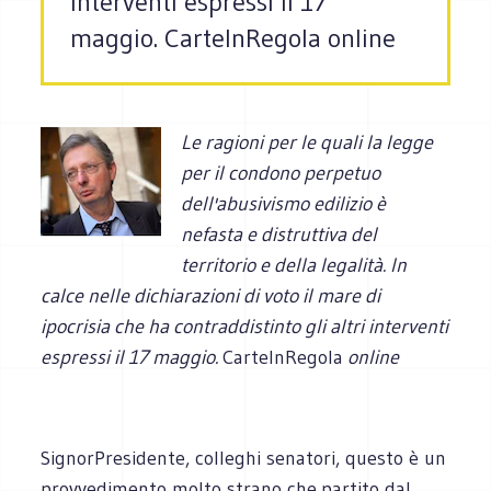
interventi espressi il 17
maggio. CarteInRegola online
Le ragioni per le quali la legge
per il
condono
perpetuo
dell'abusivismo
edilizio è
nefasta e distruttiva del
territorio e della legalità. In
calce nelle
dichiarazioni
di voto il mare di
ipocrisia che ha
contraddistinto
gli altri interventi
espressi il 17 maggio.
CarteInRegola
online
SignorPresidente, colleghi senatori, questo è un
provvedimento molto strano che,partito dal