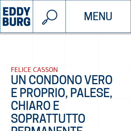
© 2026 EDDYBURG
MENU
INIZIATIVE
CHI SIAMO
SOSTIENICI
CONTATTACI
FELICE CASSON
UN CONDONO VERO
E PROPRIO, PALESE,
CHIARO E
SOPRATTUTTO