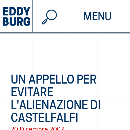
© 2026 EDDYBURG
MENU
INIZIATIVE
CHI SIAMO
SOSTIENICI
CONTATTACI
UN APPELLO PER
EVITARE
L'ALIENAZIONE DI
CASTELFALFI
20 Dicembre 2007