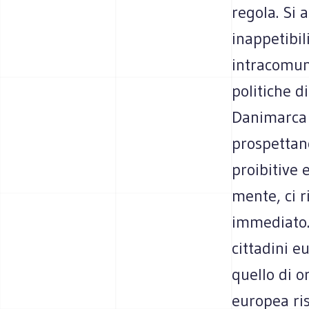
regola. Si 
inappetibili
intracomun
politiche d
Danimarca e
prospettan
proibitive 
mente, ci ri
immediato. 
cittadini e
quello di o
europea ris