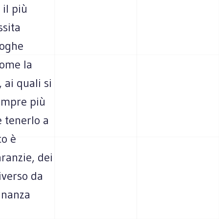
il più
ssita
loghe
come la
 ai quali si
empre più
e tenerlo a
co è
ranzie, dei
iverso da
dinanza