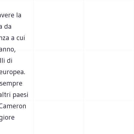
vere la
a da
nza a cui
ranno,
li di
 europea.
a sempre
ltri paesi
d Cameron
giore