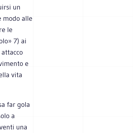
irsi un
e modo alle
re le
olo» 7) ai
 attacco
ovimento e
lla vita
a far gola
solo a
iventi una