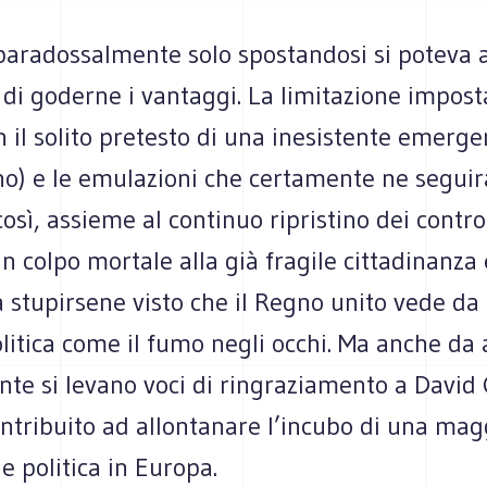
paradossalmente solo spostandosi si poteva a
di goderne i vantaggi. La limitazione impost
 il solito pretesto di una inesistente emerge
no) e le emulazioni che certamente ne segui
osì, assieme al continuo ripristino dei control
un colpo mortale alla già fragile cittadinanza
a stupirsene visto che il Regno unito vede d
litica come il fumo negli occhi. Ma anche da a
ente si levano voci di ringraziamento a Davi
ntribuito ad allontanare l’incubo di una mag
e politica in Europa.