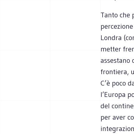
Tanto che 
percezione 
Londra (con
metter fre
assestano c
frontiera, 
C’è poco d
l’Europa po
del contin
per aver co
integrazion