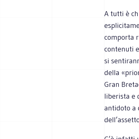
A tutti è 
esplicitame
comporta ri
contenuti e
si sentiran
della «prio
Gran Breta
liberista e
antidoto a 
dell’assett
C’è infatti