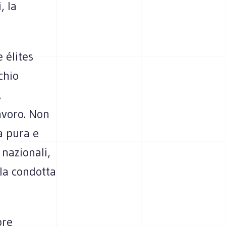
, la
 élites
chio
,
lavoro. Non
a pura e
 nazionali,
la condotta
pre