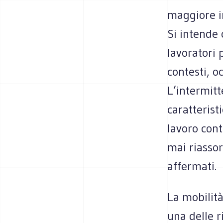
maggiore in
Si intende
lavoratori 
contesti, oc
L’intermit
caratterist
lavoro con
mai riassor
affermati.
La mobilità
una delle ri