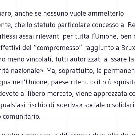
chiaro, anche se nessuno vuole ammetterlo
nte, che lo statuto particolare concesso al 
flessi assai rilevanti per tutta l’Unione, ben o
ffettivi del “compromesso” raggiunto a Bruxe
no meno vincolati, tutti autorizzati a issare l
rità nazionale». Ma, soprattutto, la permanen
gna nell’Unione, paese ritenuto il più squis
 devoto al libero mercato, viene apprezzata 
qualsiasi rischio di «deriva» sociale o solidari
o comunitario.
 un «turismo» che, a differenza di quello del 