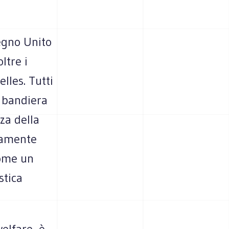
Regno Unito
ltre i
lles. Tutti
a bandiera
za della
itamente
come un
stica
welfare, è