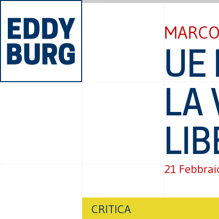
MARCO
UE 
LA 
LIB
21 Febbrai
CRITICA