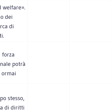
l welfare».
mo dei
rca di
i.
a forza
nale potrà
i ormai
mpo stesso,
 di diritti