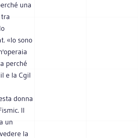
perché una
 tra
lo
at. «Io sono
n'operaia
ta perché
l e la Cgil
uesta donna
ismic. Il
da un
 vedere la