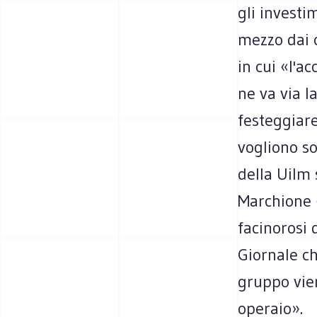
gli investi
mezzo dai c
in cui «l'a
ne va via l
festeggiare
vogliono so
della Uilm 
Marchione «
facinorosi 
Giornale ch
gruppo vien
operaio».