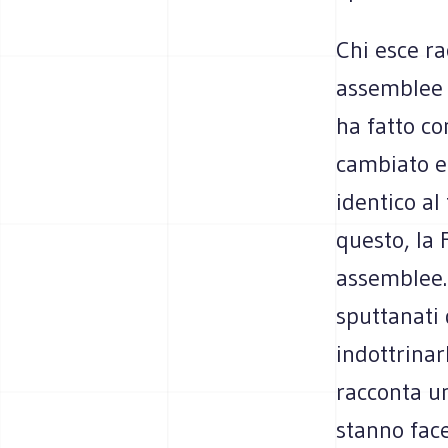
Chi esce ra
assemblee d
ha fatto co
cambiato e 
identico al
questo, la 
assemblee.
sputtanati
indottrinarl
racconta un
stanno face