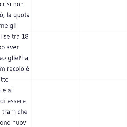
crisi non
ò, la quota
ome gli
i se tra 18
po aver
e» gliel'ha
 miracolo è
ette
 e ai
 di essere
i tram che
sono nuovi