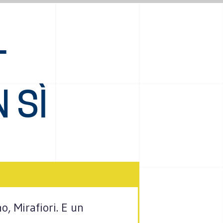
T
 SÌ
o, Mirafiori. E un