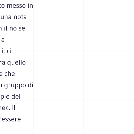
ato messo in
 una nota
 il no se
 a
i, ci
ora quello
re che
Un gruppo di
opie del
e». Il
v'essere