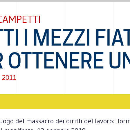
CAMPETTI
TI I MEZZI FIA
 OTTENERE UN
 2011
ogo del massacro dei diritti del lavoro: Torin