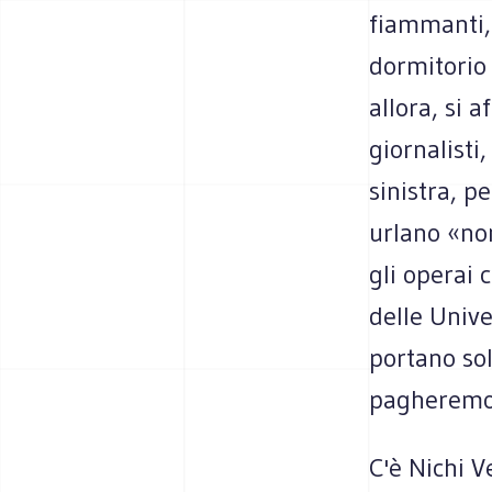
fiammanti, 
dormitorio 
allora, si a
giornalisti,
sinistra, p
urlano «non
gli operai 
delle Univ
portano sol
pagheremo 
C'è Nichi V