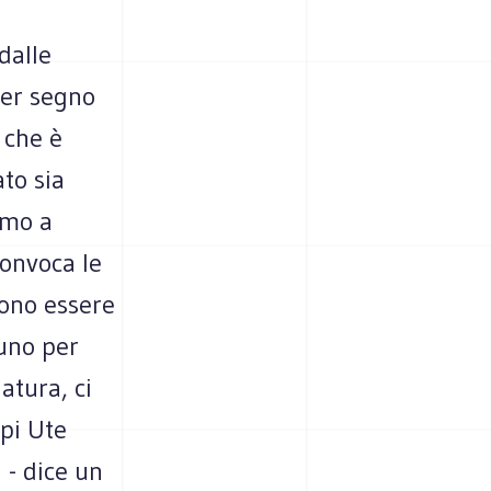
dalle
per segno
 che è
ato sia
amo a
convoca le
iono essere
 uno per
iatura, ci
api Ute
 - dice un