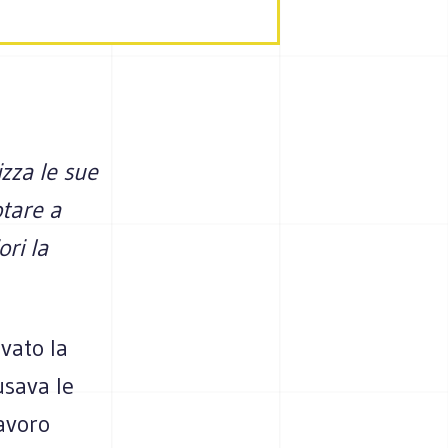
zza le sue
otare a
ori la
vato la
usava le
lavoro