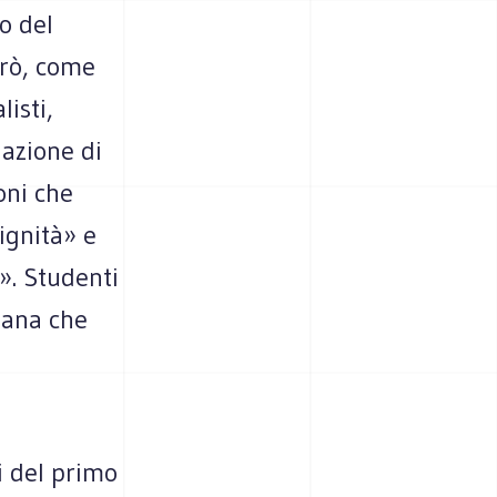
o del
erò, come
listi,
lazione di
oni che
ignità» e
». Studenti
pana che
o
i del primo