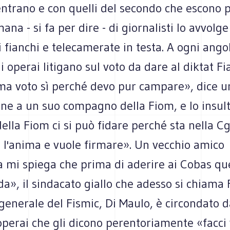
entrano e con quelli del secondo che escono 
ana - si fa per dire - di giornalisti lo avvolge
 fianchi e telecamerate in testa. A ogni ango
i operai litigano sul voto da dare al diktat Fi
ma voto sì perché devo pur campare», dice u
ne a un suo compagno della Fiom, e lo insul
lla Fiom ci si può fidare perché sta nella Cgi
 l'anima e vuole firmare». Un vecchio amico
ta mi spiega che prima di aderire ai Cobas q
da», il sindacato giallo che adesso si chiama F
generale del Fismic, Di Maulo, è circondato 
operai che gli dicono perentoriamente «facci