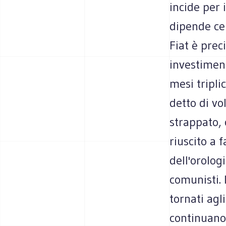
incide per 
dipende cer
Fiat è prec
investiment
mesi tripli
detto di vo
strappato, 
riuscito a 
dell'orologi
comunisti. 
tornati agl
continuano 