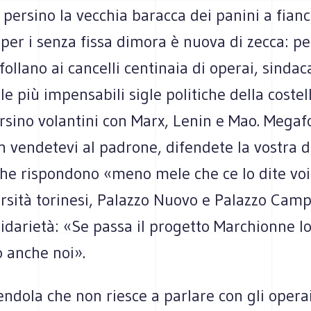
persino la vecchia baracca dei panini a fianc
per i senza fissa dimora è nuova di zecca: p
ffollano ai cancelli centinaia di operai, sindaca
 le più impensabili sigle politiche della costel
ersino volantini con Marx, Lenin e Mao. Megaf
 vendetevi al padrone, difendete la vostra d
che rispondono «meno mele che ce lo dite voi
ersità torinesi, Palazzo Nuovo e Palazzo Cam
idarietà: «Se passa il progetto Marchionne l
anche noi».
endola che non riesce a parlare con gli opera