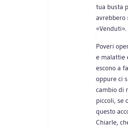
tua busta p
avrebbero r
«Venduti».
Poveri oper
e malattie e
escono a fa
oppure ci s
cambio di n
piccoli, se
questo acco
Chiarle, c