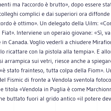
menti ma l'accordo è brutto», dopo essere st
olleghi complici e dai superiori ora diffonde
ccordo è ottimo». Un delegato della Uilm: «Con
a Fiat». Interviene un operaio giovane: «Sì, va
 in Canada. Voglio vederli a chiudere Mirafior
lo ricattare con la pistola alla tempia». E all
si arrampica sui vetri, riesce anche a spiega
è stato frainteso, tutta colpa della Fiom». 
del Fismic di fronte a Vendola sventola fotoc
e titola «Vendola in Puglia è come Marchionn
e buttato fuori al grido antico «il potere de