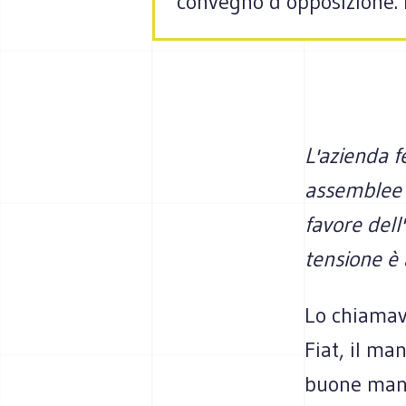
convegno d’opposizione. 
L'azienda 
assemblee p
favore dell
tensione è 
Lo chiamava
Fiat, il ma
buone manie