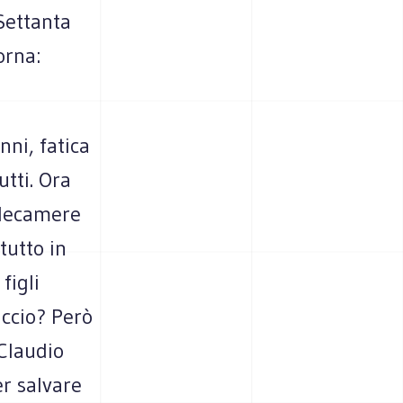
Settanta
orna:
nni, fatica
utti. Ora
telecamere
tutto in
figli
accio? Però
 Claudio
r salvare