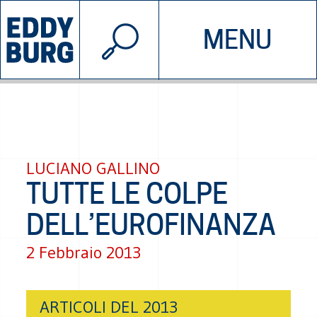
© 2026 EDDYBURG
MENU
INIZIATIVE
CHI SIAMO
SOSTIENICI
CONTATTACI
LUCIANO GALLINO
TUTTE LE COLPE
DELL’EUROFINANZA
2 Febbraio 2013
ARTICOLI DEL 2013