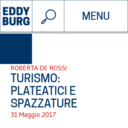
© 2026 EDDYBURG
MENU
INIZIATIVE
CHI SIAMO
SOSTIENICI
CONTATTACI
ROBERTA DE ROSSI
TURISMO:
PLATEATICI E
SPAZZATURE
31 Maggio 2017