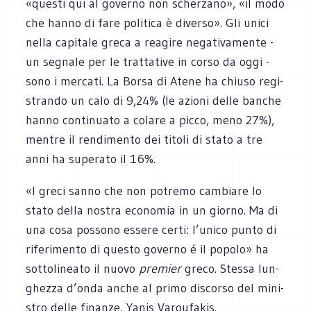
«que­sti qui al governo non scher­zano», «il modo
che hanno di fare poli­tica è diverso». Gli unici
nella capi­tale greca a rea­gire nega­ti­va­mente -
un segnale per le trat­ta­tive in corso da oggi -
sono i mer­cati. La Borsa di Atene ha chiuso regi­
strando un calo di 9,24% (le azioni delle ban­che
hanno con­ti­nuato a colare a picco, meno 27%),
men­tre il ren­di­mento dei titoli di stato a tre
anni ha supe­rato il 16%.
«I greci sanno che non potremo cam­biare lo
stato della nostra eco­no­mia in un giorno. Ma di
una cosa pos­sono essere certi: l’unico punto di
rife­ri­mento di que­sto governo é il popolo» ha
sot­to­li­neato il nuovo
pre­mier
greco. Stessa lun­
ghezza d’onda anche al primo discorso del mini­
stro delle finanze, Yanis Varoufakis.