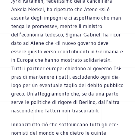
Jyrki Katai­nen, fede­lis­simo della can­cel­liera
Ankela Mer­kel, ha ripe­tuto che Atene «si é
assunta degli impe­gni e ci aspet­tiamo che man­
tenga le pro­messe», men­tre il mini­stro
dell’economia tede­sco, Sig­mar Gabriel, ha ricor­
dato ad Atene che «il nuovo governo deve
essere giu­sto verso i con­tri­buenti in Ger­ma­nia e
in Europa che hanno mostrato solidarietà».
Tutti i part­ner euro­pei chie­dono al governo Tsi­
pras di man­te­nere i patti, esclu­dendo ogni dia­
logo per un even­tuale taglio del debito pub­blico
greco. Un atteg­gia­mento che, se da una parte
serve le politiche di rigore di Ber­lino, dall’altra
nasconde due fat­tori non trascurabili.
Innan­zi­tutto ciò che sot­to­li­neano tutti gli eco­
no­mi­sti del mondo e che die­tro le quinte