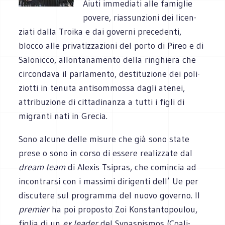
Aiuti imme­diati alle fami­glie
povere, rias­sun­zioni dei licen­
ziati dalla Troika e dai governi pre­ce­denti,
blocco alle pri­va­tiz­za­zioni del porto di Pireo e di
Salo­nicco, allon­ta­na­mento della rin­ghiera che
cir­con­dava il par­la­mento, desti­tu­zione dei poli­
ziotti in tenuta anti­som­mossa dagli ate­nei,
attri­bu­zione di cit­ta­di­nanza a tutti i figli di
migranti nati in Grecia.
Sono alcune delle misure che già sono state
prese o sono in corso di essere rea­liz­zate dal
dream team
di Ale­xis Tsi­pras, che comin­cia ad
incon­trarsi con i mas­simi diri­genti dell’ Ue per
discu­tere sul pro­gramma del nuovo governo. Il
pre­mier
ha poi pro­po­sto Zoi Kon­stan­to­pou­lou,
figlia di un
ex lea­der
del Syna­spi­smos (Coa­li­