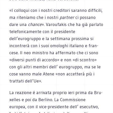
«I col­lo­qui con i nostri cre­di­tori saranno dif­fi­cili,
ma rite­niamo che i nostri
part­ner
ci pos­sano
dare una
chance
». Varou­fa­kis che ha già par­lato
tele­fo­ni­ca­mente con il pre­si­dente
dell’eurogruppo e la set­ti­mana pros­sima si
incon­trerà con i suoi omo­lo­ghi ita­liano e fran­
cese. Il neo mini­stro ha affer­mato che ci sono
«diversi punti di accordo» e non «di scon­tro»
con gli altri mem­bri dell’ euro­gruppo, ma se le
cose vanno male Atene «non accet­terà più i
trat­tati dell’Ue».
La rea­zione é arri­vata pro­prio ieri prima da Bru­
xel­les e poi da Ber­lino. La Com­mis­sione
europea, con il vice-presidente dell’ ese­cu­tivo,