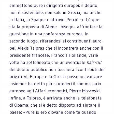
ammet­tono pure i diri­genti euro­pei: il debito
non è soste­ni­bile, non solo in Gre­cia, ma anche
in Ita­lia, in Spa­gna e altrove. Per­ciò - ed è que­
sta la pro­po­sta di Atene - biso­gna affron­tare la
que­stione in una con­fe­renza euro­pea. In
secondo luogo, rife­ren­dosi ai con­tri­buenti euro­
pei, Ale­xis Tsi­pras che si incon­trerà anche con il
pre­si­dente fran­cese, Fran­cois Hol­lande, varie
volte ha sot­to­li­neato che un even­tuale
hair-cut
del debito pub­blico non toc­cherà i con­tri­buti dei
pri­vati. «L’Europa e la Gre­cia pos­sono avan­zare
insieme» ha detto più cauto ieri il com­mis­sa­rio
euro­peo agli Affari eco­no­mici, Pierre Mosco­vici.
Infine, a Tsi­pras, è arri­vata anche la tele­fo­nata
di Obama, che si è detto dispo­sto ad aiu­tare il
paese: «Pure io ero gio­vane come te quando