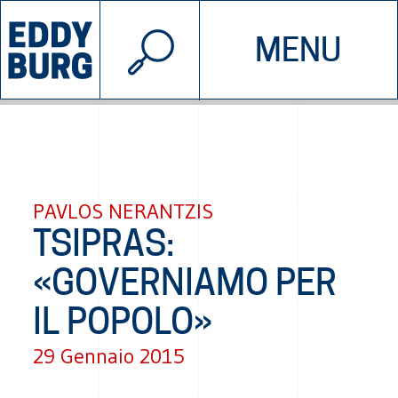
© 2026 EDDYBURG
MENU
INIZIATIVE
CHI SIAMO
SOSTIENICI
CONTATTACI
PAVLOS NERANTZIS
TSIPRAS:
«GOVERNIAMO PER
IL POPOLO»
29 Gennaio 2015