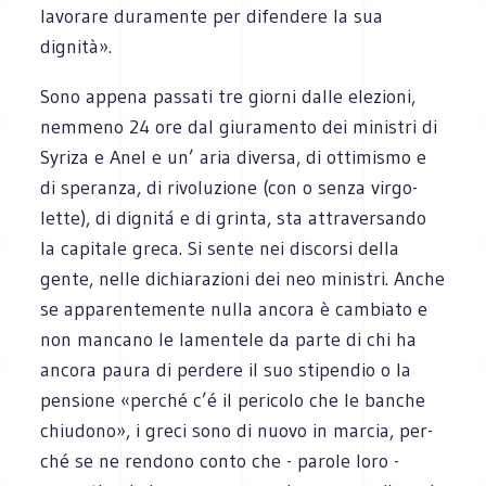
lavo­rare dura­mente per difen­dere la sua
dignità».
Sono appena pas­sati tre giorni dalle ele­zioni,
nem­meno 24 ore dal giu­ra­mento dei mini­stri di
Syriza e Anel e un’ aria diversa, di otti­mi­smo e
di spe­ranza, di rivo­lu­zione (con o senza vir­go­
lette), di dignitá e di grinta, sta attra­ver­sando
la capi­tale greca. Si sente nei discorsi della
gente, nelle dichia­ra­zioni dei neo ministri. Anche
se appa­ren­te­mente nulla ancora è cam­biato e
non man­cano le lamen­tele da parte di chi ha
ancora paura di per­dere il suo sti­pen­dio o la
pen­sione «per­ché c’é il peri­colo che le ban­che
chiu­dono», i greci sono di nuovo in mar­cia, per­
ché se ne ren­dono conto che - parole loro -