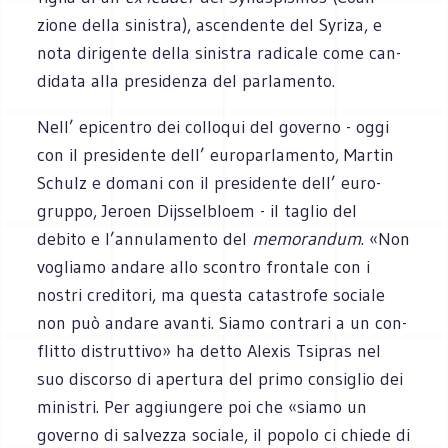
zione della sini­stra), ascen­dente del Syriza, e
nota diri­gente della sini­stra radi­cale come can­
di­data alla pre­si­denza del parlamento.
Nell’ epi­cen­tro dei col­lo­qui del governo - oggi
con il pre­si­dente dell’ euro­par­la­mento, Mar­tin
Schulz e domani con il pre­si­dente dell’ euro­
gruppo, Jeroen Dijs­sel­bloem - il taglio del
debito e l’annulamento del
memo­ran­dum
. «Non
vogliamo andare allo scon­tro fron­tale con i
nostri cre­di­tori, ma que­sta cata­strofe sociale
non può andare avanti. Siamo con­trari a un con­
flitto distrut­tivo» ha detto Ale­xis Tsi­pras nel
suo discorso di aper­tura del primo con­si­glio dei
mini­stri. Per aggiun­gere poi che «siamo un
governo di sal­vezza sociale, il popolo ci chiede di