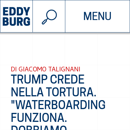
© 2026 EDDYBURG
MENU
INIZIATIVE
CHI SIAMO
SOSTIENICI
CONTATTACI
DI GIACOMO TALIGNANI
TRUMP CREDE
NELLA TORTURA.
"WATERBOARDING
FUNZIONA.