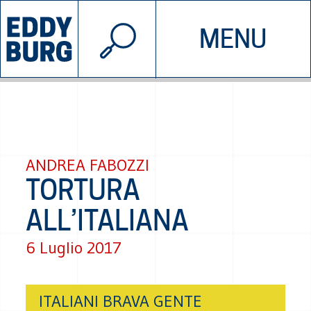
© 2026 EDDYBURG
MENU
INIZIATIVE
CHI SIAMO
SOSTIENICI
CONTATTACI
ANDREA FABOZZI
TORTURA
ALL’ITALIANA
6 Luglio 2017
ITALIANI BRAVA GENTE