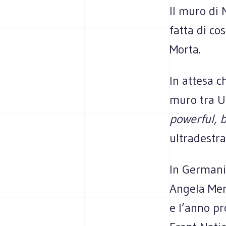
Il muro di 
fatta di co
Morta.
In attesa c
muro tra Us
powerful, b
ultradestra
In Germania
Angela Mer
e l’anno pr