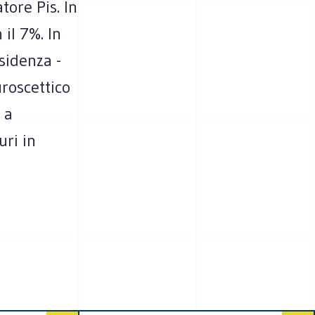
ore Pis. In
 il 7%. In
sidenza -
uroscettico
 a
uri in