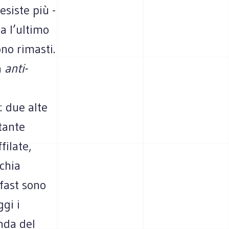
siste più -
ia l’ultimo
no rimasti.
a
anti-
 due alte
tante
filate,
chia
fast sono
gi i
anda del