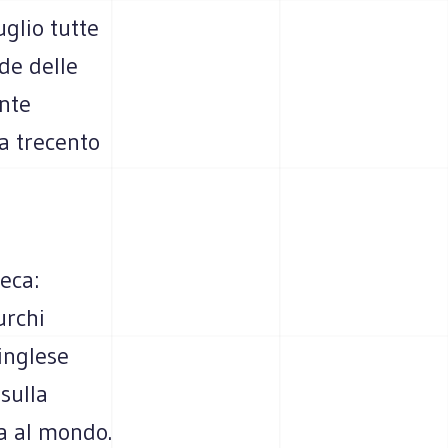
uglio tutte
de delle
ante
a trecento
eca:
urchi
 inglese
sulla
ta al mondo.