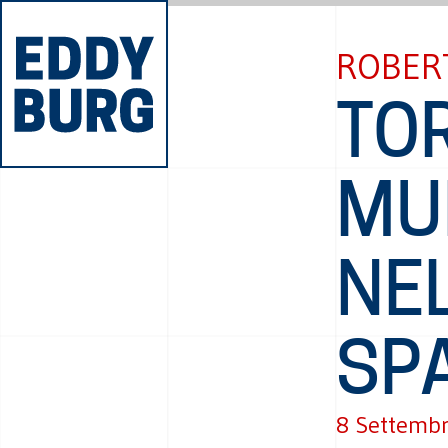
ROBER
TO
MU
NE
SP
8 Settemb