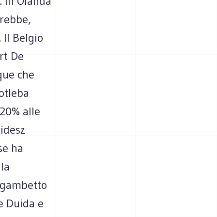
. In Olanda
vrebbe,
 Il Belgio
rt De
nque che
Kotleba
 20% alle
Fidesz
se ha
 la
 sgambetto
te Duida e