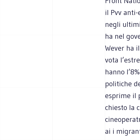
Front Natio
il Pvv anti
negli ultim
ha nel gove
Wever ha il
vota l’estr
hanno l’8% 
politiche d
esprime il
chiesto la 
cineoperat
ai i migran