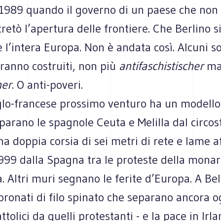
989 quando il governo di un paese che non e
cretò l’apertura delle frontiere. Che Berlino s
 l’intera Europa. Non è andata così. Alcuni so
rranno costruiti, non più
antifaschistischer
m
her
. O anti-poveri.
glo-francese prossimo venturo ha un modello:
parano le spagnole Ceuta e Melilla dal circos
a doppia corsia di sei metri di rete e lame af
999 dalla Spagna tra le proteste della monar
 Altri muri segnano le ferite d’Europa. A Bel
oronati di filo spinato che separano ancora og
ttolici da quelli protestanti - e la pace in Irl