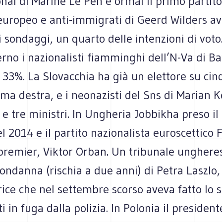
nal di Marine Le Pen è ormai il primo partito
-europeo e anti-immigrati di Geerd Wilders a
i sondaggi, un quarto delle intenzioni di voto.
rno i nazionalisti fiamminghi dell’N-Va di Ba
 33%. La Slovacchia ha già un elettore su ci
ema destra, e i neonazisti del Sns di Marian 
e tre ministri. In Ungheria Jobbikha preso il
el 2014 e il partito nazionalista euroscettico 
 premier, Viktor Orban. Un tribunale unghere
condanna (rischia a due anni) di Petra Laszlo,
rice che nel settembre scorso aveva fatto lo
ti in fuga dalla polizia. In Polonia il presiden