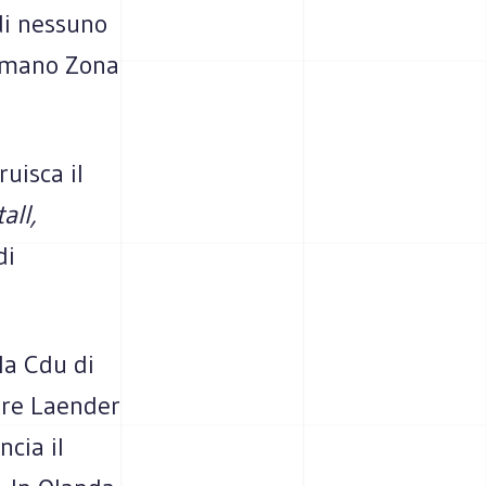
di nessuno
hiamano Zona
uisca il
all,
di
la Cdu di
tre Laender
ncia il