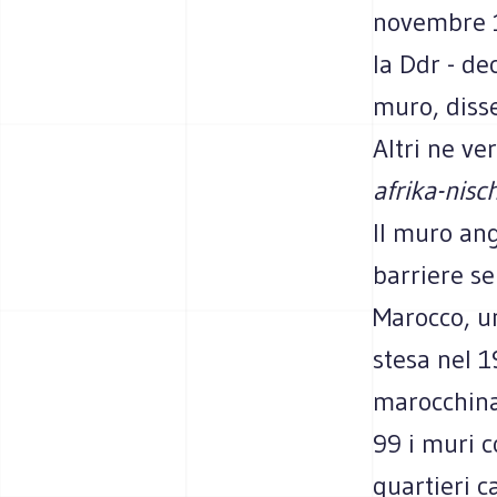
novembre 1
la Ddr - de
muro, disse
Altri ne ve
afrika-nisc
Il muro an
barriere se
Marocco, un
stesa nel 1
marocchina.
99 i muri c
quartieri ca