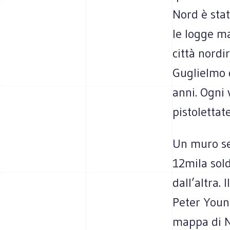
Nord è stat
le logge m
città nordi
Guglielmo d
anni. Ogni 
pistolettate
Un muro sep
12mila sold
dall’altra.
Peter Young
mappa di Ni