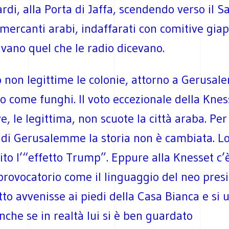
tardi, alla Porta di Jaffa, scendendo verso il S
 mercanti arabi, indaffarati con comitive gia
vano quel che le radio dicevano.
 non legittime le colonie, attorno a Gerusal
o come funghi. Il voto eccezionale della Knes
, le legittima, non scuote la città araba. Per 
i di Gerusalemme la storia non è cambiata. L
to l’“effetto Trump”. Eppure alla Knesset c’è
provocatorio come il linguaggio del neo presi
to avvenisse ai piedi della Casa Bianca e si u
nche se in realtà lui si è ben guardato