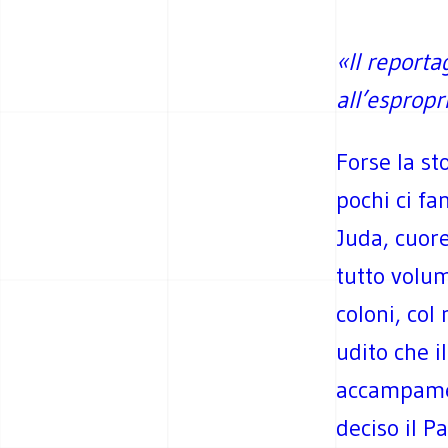
«Il reporta
all’espropr
Forse la s
pochi ci fa
Juda, cuore
tutto volum
coloni, col
udito che i
accampamen
deciso il P