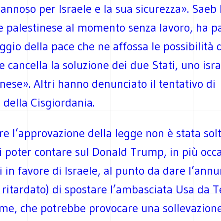
annoso per Israele e la sua sicurezza». Saeb E
e palestinese al momento senza lavoro, ha pa
gio della pace che ne affossa le possibilità 
 e cancella la soluzione dei due Stati, uno isr
nese». Altri hanno denunciato il tentativo di
della Cisgiordania.
re l’approvazione della legge non è stata sol
 poter contare sul Donald Trump, in più occa
i in favore di Israele, al punto da dare l’annu
o ritardato) di spostare l’ambasciata Usa da T
e, che potrebbe provocare una sollevazione