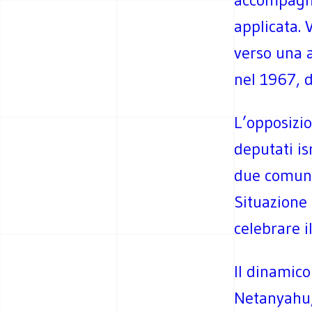
applicata. 
verso una a
nel 1967, d
L’opposizio
deputati is
due comunit
Situazione
celebrare i
Il dinamico
Netanyahu, 