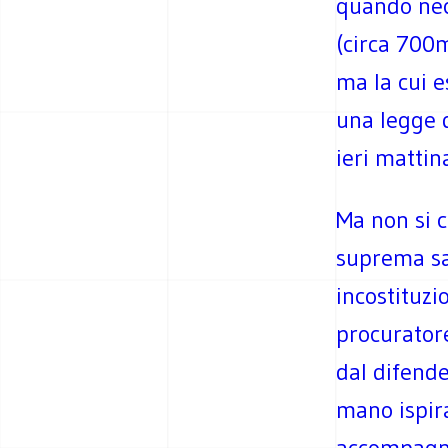
quando nece
(circa 700
ma la cui e
una legge 
ieri mattin
Ma non si c
suprema sa
incostituzi
procurator
dal difende
mano ispir
accompagna