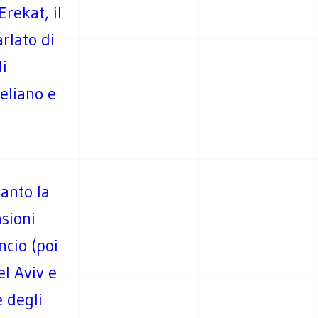
rekat, il
rlato di
di
aeliano e
tanto la
sioni
ncio (poi
el Aviv e
 degli