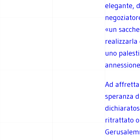
elegante, d
negoziator
«un saccheg
realizzarla
uno palesti
annessione 
Ad affretta
speranza di
dichiaratos
ritrattato 
Gerusalemm