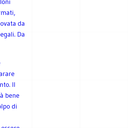
loni
rmati,
rovata da
egali. Da
e
iarare
to. Il
rà bene
olpo di
 essere