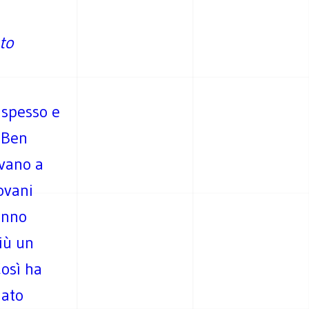
to
 spesso e
a Ben
evano a
ovani
anno
iù un
osì ha
dato