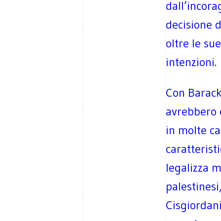
dall’incora
decisione d
oltre le su
intenzioni.
Con Barack
avrebbero 
in molte ca
caratterist
legalizza mi
palestinesi
Cisgiordani