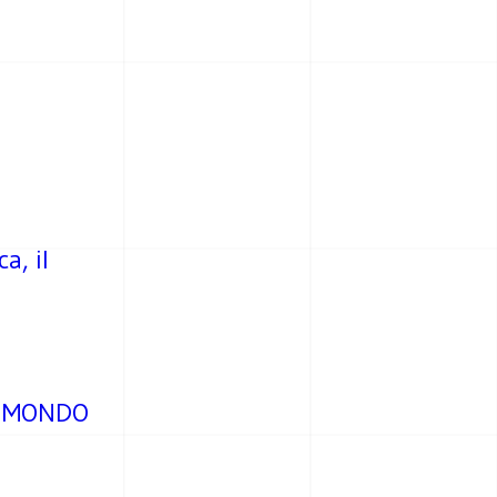
a, il
L MONDO