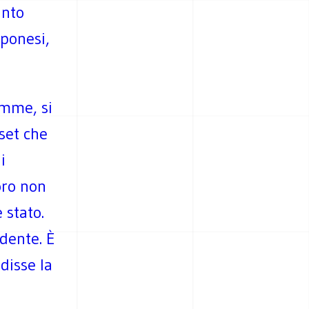
anto
pponesi,
emme, si
set che
i
oro non
 stato.
dente. È
disse la