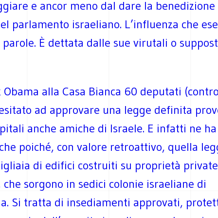
ggiare e ancor meno dal dare la benedizione 
el parlamento israeliano. L’influenza che ese
e parole. È dettata dalle sue virutali o suppos
 Obama alla Casa Bianca 60 deputati (contro
esitato ad approvare una legge definita prov
pitali anche amiche di Israele. E infatti ne ha
iche poiché, con valore retroattivo, quella le
gliaia di edifici costruiti su proprietà private
, che sorgono in sedici colonie israeliane di
a. Si tratta di insediamenti approvati, protet