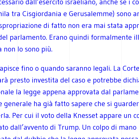
ssario dall’esercito israeliano, anche se i co
mila tra Cisgiordania e Gerusalemme) sono a
spropriazione di fatto non era mai stata app
del parlamento. Erano quindi formalmente ill
a non lo sono più.
apisce fino o quando saranno legali. La Cort
rà presto investita del caso e potrebbe dich
onale la legge appena approvata dal parlamen
e generale ha già fatto sapere che si guarde
rla. Per cui il voto della Knesset appare un c
ato dall’avvento di Trump. Un colpo di mano
to dal dubbio che la legge approvata possa