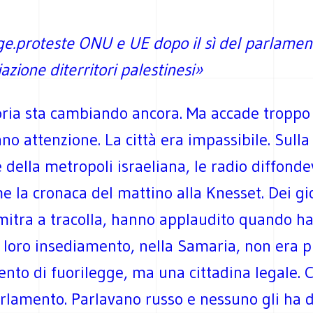
ge.proteste ONU e UE dopo il sì del parlamen
iazione diterritori palestinesi»
toria sta cambiando ancora. Ma accade troppo
nno attenzione. La città era impassibile. Sull
 della metropoli israeliana, le radio diffond
e la cronaca del mattino alla Knesset. Dei gi
 mitra a tracolla, hanno applaudito quando h
l loro insediamento, nella Samaria, non era p
to di fuorilegge, ma una cittadina legale. C
arlamento. Parlavano russo e nessuno gli ha 