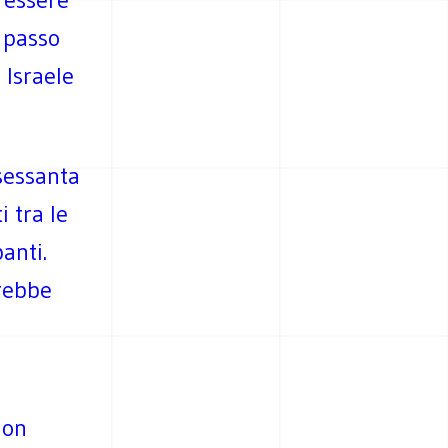
o passo
 Israele
 sessanta
i tra le
anti.
trebbe
non