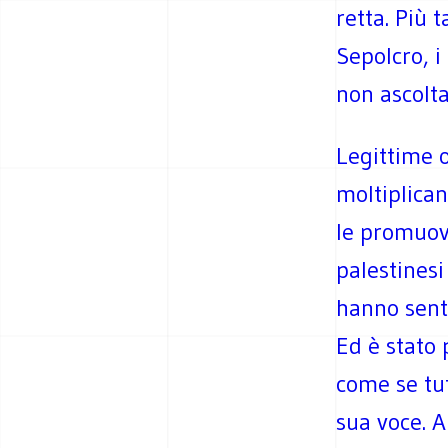
retta. Più 
Sepolcro, i
non ascolta
Legittime o
moltiplican
le promuove
palestines
hanno senti
Ed è stato 
come se tut
sua voce. A