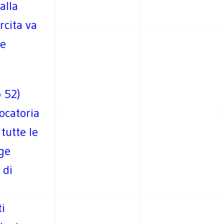
alla
rcita va
te
 52)
ocatoria
 tutte le
gge
 di
ti