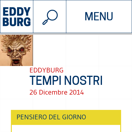
© 2026 EDDYBURG
MENU
INIZIATIVE
CHI SIAMO
SOSTIENICI
CONTATTACI
EDDYBURG
TEMPI NOSTRI
26 Dicembre 2014
PENSIERO DEL GIORNO