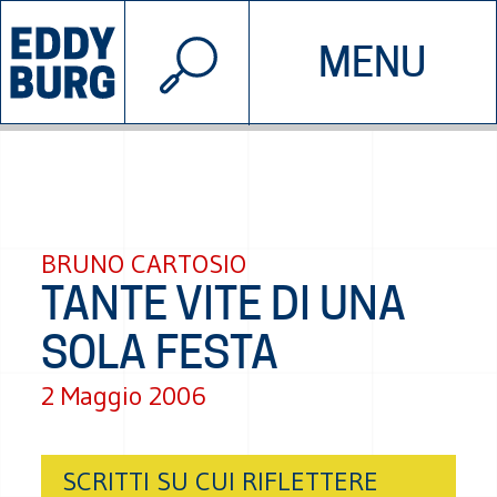
© 2026 EDDYBURG
MENU
INIZIATIVE
CHI SIAMO
SOSTIENICI
CONTATTACI
BRUNO CARTOSIO
TANTE VITE DI UNA
SOLA FESTA
2 Maggio 2006
SCRITTI SU CUI RIFLETTERE