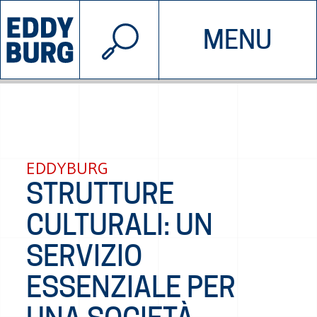
© 2026 EDDYBURG
MENU
INIZIATIVE
CHI SIAMO
SOSTIENICI
CONTATTACI
EDDYBURG
STRUTTURE
CULTURALI: UN
SERVIZIO
ESSENZIALE PER