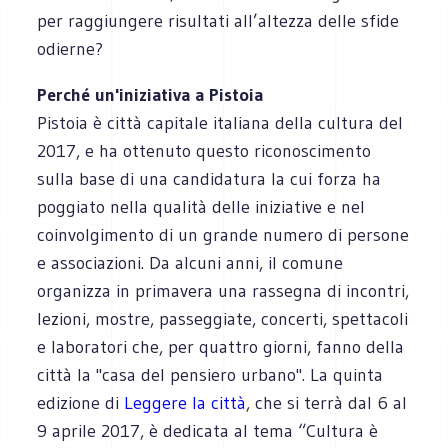
per raggiungere risultati all’altezza delle sfide
odierne?
Perché un'iniziativa a Pistoia
Pistoia è città capitale italiana della cultura del
2017, e ha ottenuto questo riconoscimento
sulla base di una candidatura la cui forza ha
poggiato nella qualità delle iniziative e nel
coinvolgimento di un grande numero di persone
e associazioni. Da alcuni anni, il comune
organizza in primavera una rassegna di incontri,
le­zioni, mo­stre, pas­seg­giate, con­certi, spet­ta­coli
e la­bo­ra­tori che, per quattro giorni, fanno della
città la "casa del pen­siero ur­bano". La quinta
edizione di
Leggere la città
, che si terrà dal 6 al
9 aprile 2017, è dedicata al tema “Cultura è