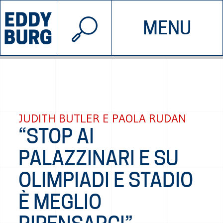
© 2026 EDDYBURG
MENU
INIZIATIVE
CHI SIAMO
SOSTIENICI
CONTATTACI
JUDITH BUTLER E PAOLA RUDAN
“STOP AI
PALAZZINARI E SU
OLIMPIADI E STADIO
È MEGLIO