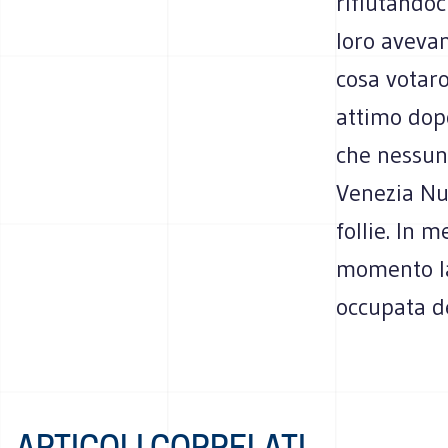
rifiutandoc
loro avevan
cosa votaro
attimo dop
che nessun
Venezia Nu
follie. In 
momento la
occupata d
ARTICOLI CORRELATI