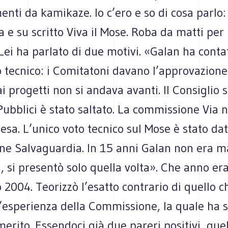
ti da kamikaze. Io c’ero e so di cosa parlo:
a e su scritto Viva il Mose. Roba da matti per i
 Lei ha parlato di due motivi. «Galan ha conta
lo tecnico: i Comitatoni davano l’approvazione 
ai progetti non si andava avanti. Il Consiglio 
Pubblici è stato saltato. La commissione Via 
tesa. L’unico voto tecnico sul Mose è stato dat
e Salvaguardia. In 15 anni Galan non era m
, si presentò solo quella volta». Che anno er
o 2004. Teorizzò l’esatto contrario di quello 
 l’esperienza della Commissione, la quale ha
merito. Essendoci già due pareri positivi, quel