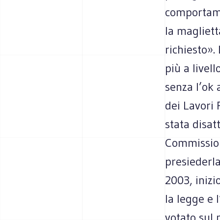
comportamen
la magliett
richiesto».
più a livel
senza l’ok 
dei Lavori 
stata disat
Commission
presiederla
2003, inizi
la legge e
votato sul 