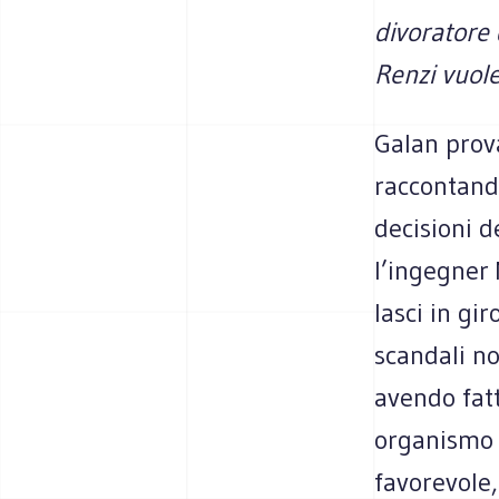
divoratore 
Renzi vuole
Galan prova
raccontando
decisioni d
l’ingegner 
lasci in gi
scandali no
avendo fat
organismo 
favorevole,