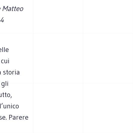
he Matteo
14
lle
 cui
 storia
 gli
utto,
l’unico
se. Parere