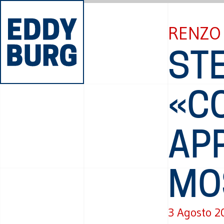
RENZO
ST
«C
AP
MO
3 Agosto 2