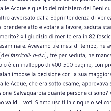
alle Acque e quello del ministero dei Beni cul
ltro avversato dalla Soprintendenza di Venez
 prendere atto e votare a favore, seduta stan
 merito? «Il giudizio di merito era in 82 fascic
esaminare. Avevamo tre mesi di tempo, ne 
[d
ei fascicoli- n-d.r
.], tre per seduta, ne manc
colo è un malloppo di 400-500 pagine, con pr
Galan impose la decisione con la sua maggiora
alle Acque, che era sotto esame, approvava s
ione Salvaguardia quante persone ci sono?
o validi i voti. Siamo usciti in cinque o sei c