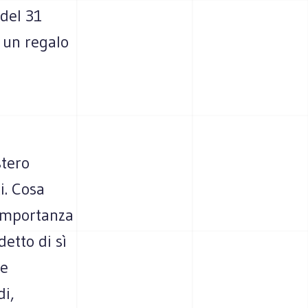
 del 31
 un regalo
i
stero
i. Cosa
 importanza
etto di sì
ue
di,