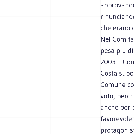
approvando
rinunciando
che erano 
Nel Comita
pesa più di
2003 il Com
Costa subor
Comune con 
voto, perc
anche per c
favorevole 
protagonis