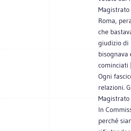
Magistrato 
Roma, pera
che bastava
giudizio di
bisognava 
cominciati 
Ogni fasci
relazioni. 
Magistrato 
In Commiss
perché sian