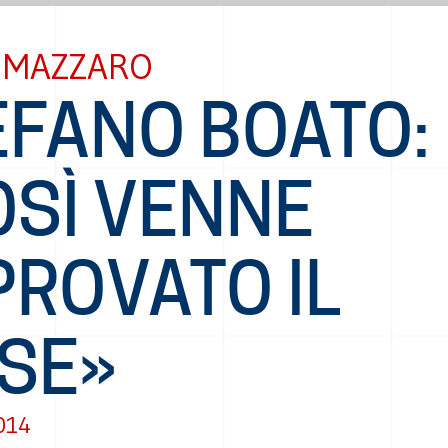
 MAZZARO
EFANO BOATO:
OSÌ VENNE
PROVATO IL
SE»
014