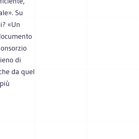
ficiente,
ale». Su
ti? «Un
 documento
Consorzio
ieno di
 che da quel
più