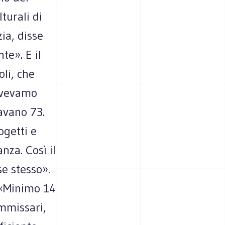
turali di
ia, disse
te». E il
oli, che
avevamo
avano 73.
ogetti e
nza. Così il
e stesso».
 «Minimo 14
ommissari,