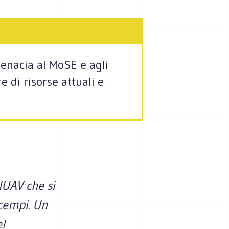
tenacia al MoSE e agli
e di risorse attuali e
IUAV che si
scempi. Un
el