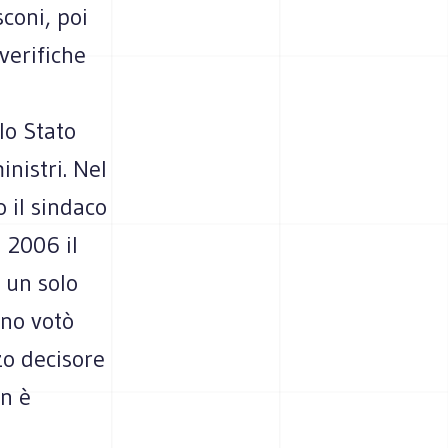
coni, poi
verifiche
lo Stato
inistri. Nel
 il sindaco
 2006 il
 un solo
rno votò
rzo decisore
an è