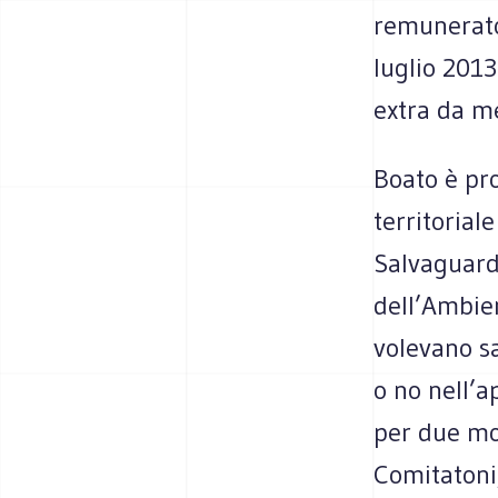
remunerato,
luglio 2013
extra da m
Boato è pro
territorial
Salvaguard
dell’Ambien
volevano s
o no nell’a
per due mot
Comitatoni