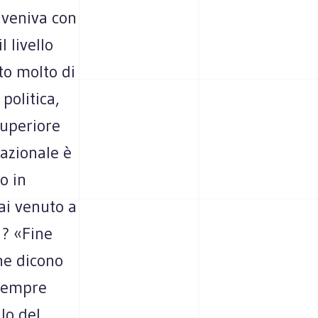
 veniva con
l livello
to molto di
politica,
superiore
nazionale è
o in
ai venuto a
a? «Fine
che dicono
 sempre
lo del