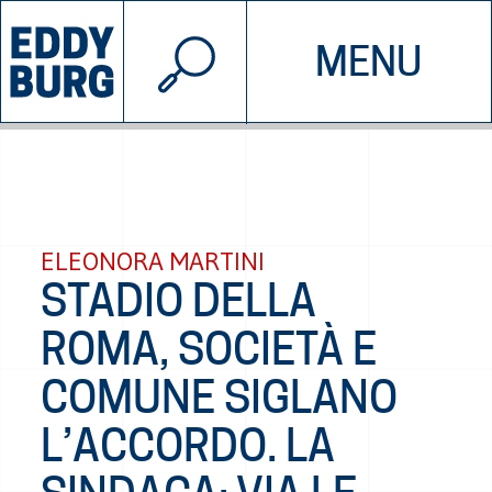
© 2026 EDDYBURG
MENU
INIZIATIVE
CHI SIAMO
SOSTIENICI
CONTATTACI
ELEONORA MARTINI
STADIO DELLA
ROMA, SOCIETÀ E
COMUNE SIGLANO
L’ACCORDO. LA