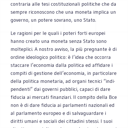
con­tra­ria alle tesi costi­tu­zio­nali poli­ti­che che da
sem­pre rico­no­scono che una moneta implica un
governo, un potere sovrano, uno Stato.
Le ragioni per le quali i poteri forti euro­pei
hanno creato una moneta senza Stato sono
mol­te­plici. A nostro avviso, la più pre­gnante è di
ordine ideo­lo­gico poli­tico: è l’idea che occorra
stac­care l’economia dalla poli­tica ed affi­dare i
com­piti di gestione dell’economia, in par­ti­co­lare
della poli­tica mone­ta­ria, ad organi tec­nici “indi­
pen­denti” dai governi pub­blici, capaci di dare
fidu­cia ai mer­cati finanziari. Il com­pito della Bce
non è di dare fidu­cia ai par­la­menti nazio­nali ed
al par­la­mento euro­peo e di sal­va­guar­dare i
diritti umani e sociali dei cit­ta­dini stessi. I suoi