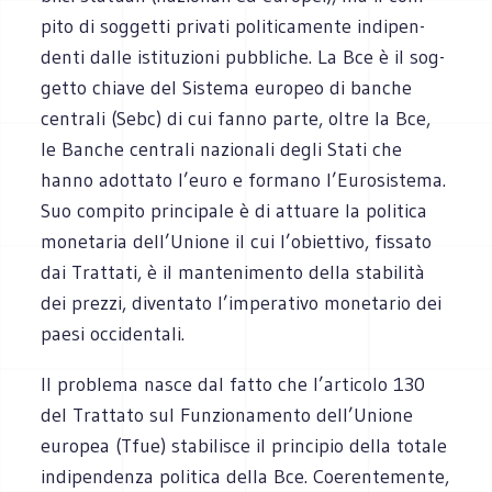
pito di sog­getti pri­vati poli­ti­ca­mente indi­pen­
denti dalle isti­tu­zioni pubbliche. La Bce è il sog­
getto chiave del Sistema euro­peo di ban­che
cen­trali (Sebc) di cui fanno parte, oltre la Bce,
le Ban­che cen­trali nazio­nali degli Stati che
hanno adot­tato l’euro e for­mano l’Eurosistema.
Suo com­pito prin­ci­pale è di attuare la poli­tica
mone­ta­ria dell’Unione il cui l’obiettivo, fis­sato
dai Trat­tati, è il man­te­ni­mento della sta­bi­lità
dei prezzi, diven­tato l’imperativo mone­ta­rio dei
paesi occidentali.
Il pro­blema nasce dal fatto che l’articolo 130
del Trat­tato sul Fun­zio­na­mento dell’Unione
euro­pea (Tfue) sta­bi­li­sce il prin­ci­pio della totale
indi­pen­denza poli­tica della Bce. Coe­ren­te­mente,