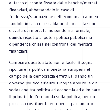
al tasso di sconto fis­sato dalle banche/mercati
finan­ziari, abbas­san­dolo in caso di
freddezza/stagnazione dell’economia o aumen­
tan­dolo in caso di riscal­da­mento o ecci­ta­zione
ele­vata dei mer­cati. Indi­pen­denza for­male,
quindi, rispetto ai poteri poli­tici pub­blici ma
dipen­denza chiara nei con­fronti dei mer­cati
finanziari.
Cam­biare que­sto stato non è facile. Biso­gna
ripor­tare la poli­tica mone­ta­ria euro­pea nel
campo della demo­cra­zia effet­tiva, dando un
governo poli­tico all’euro. Biso­gna abo­lire la dis­
so­cia­zione tra poli­tica ed eco­no­mia ed eli­mi­nare
il pri­mato dell’economia sulla poli­tica, per un
pro­cesso costi­tuente europeo. Il par­la­mento