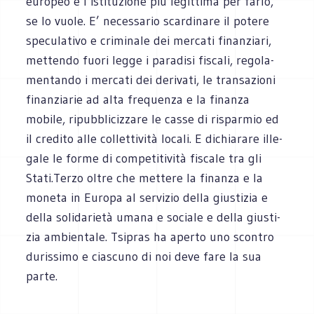
euro­peo è l’istituzione più legit­tima per farlo,
se lo vuole. E’ neces­sa­rio scar­di­nare il potere
spe­cu­la­tivo e cri­mi­nale dei mer­cati finan­ziari,
met­tendo fuori legge i para­disi fiscali, rego­la­
men­tando i mer­cati dei deri­vati, le tran­sa­zioni
finan­zia­rie ad alta fre­quenza e la finanza
mobile, ripub­bli­ciz­zare le casse di rispar­mio ed
il cre­dito alle col­let­ti­vità locali. E dichia­rare ille­
gale le forme di com­pe­ti­ti­vità fiscale tra gli
Stati.Terzo oltre che met­tere la finanza e la
moneta in Europa al ser­vi­zio della giu­sti­zia e
della soli­da­rietà umana e sociale e della giu­sti­
zia ambien­tale. Tsi­pras ha aperto uno scon­tro
duris­simo e cia­scuno di noi deve fare la sua
parte.