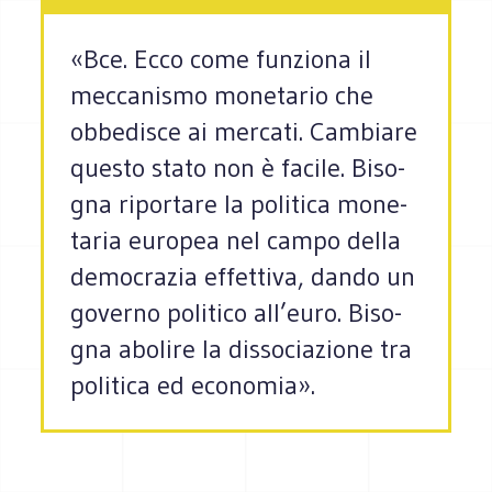
«Bce. Ecco come funziona il
meccanismo monetario che
obbedisce ai mercati. Cam­biare
que­sto stato non è facile. Biso­
gna ripor­tare la poli­tica mone­
ta­ria euro­pea nel campo della
demo­cra­zia effet­tiva, dando un
governo poli­tico all’euro. Biso­
gna abo­lire la dis­so­cia­zione tra
poli­tica ed eco­no­mia».