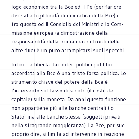
logo eco­no­mico tra la Bce ed il Pe (per far cre­
dere alla legit­ti­mità demo­cra­tica della Bce) e
tra que­sta ed il Con­si­glio dei Mini­stri e la Com­
mis­sione euro­pea (a dimo­stra­zione della
respon­sa­bi­lità della prima nei con­fronti delle
altre due) è un puro arram­pi­carsi sugli specchi.
Infine, la libertà dai poteri poli­tici pub­blici
accor­data alla Bce è una tri­ste farsa politica. Lo
stru­mento chiave del potere della Bce è
l’intervento sul tasso di sconto (il costo del
capi­tale) sulla moneta. Da anni que­sta fun­zione
non appar­tiene più alle ban­che cen­trali (lo
Stato) ma alle ban­che stesse (sog­getti pri­vati
nella stra­grande mag­gio­ranza). La Bce, per suo
pro­prio dire, si limita ad inter­ve­nire in rea­zione