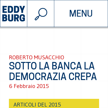
© 2026 EDDYBURG
MENU
INIZIATIVE
CHI SIAMO
SOSTIENICI
CONTATTACI
ROBERTO MUSACCHIO
SOTTO LA BANCA LA
DEMOCRAZIA CREPA
6 Febbraio 2015
ARTICOLI DEL 2015