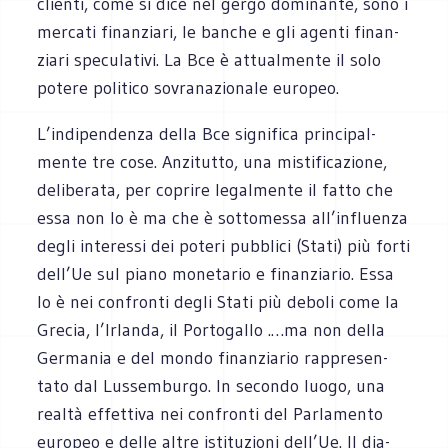
clienti, come si dice nel gergo domi­nante, sono i
mer­cati finan­ziari, le ban­che e gli agenti finan­
ziari spe­cu­la­tivi. La Bce è attual­mente il solo
potere poli­tico sovra­na­zio­nale europeo.
L’indipendenza della Bce signi­fica prin­ci­pal­
mente tre cose. Anzi­tutto, una misti­fi­ca­zione,
deli­be­rata, per coprire legal­mente il fatto che
essa non lo è ma che è sot­to­messa all’influenza
degli inte­ressi dei poteri pub­blici (Stati) più forti
dell’Ue sul piano mone­ta­rio e finan­zia­rio. Essa
lo è nei con­fronti degli Stati più deboli come la
Gre­cia, l’Irlanda, il Por­to­gallo .…ma non della
Ger­ma­nia e del mondo finan­zia­rio rap­pre­sen­
tato dal Lus­sem­burgo. In secondo luogo, una
realtà effet­tiva nei con­fronti del Par­la­mento
euro­peo e delle altre isti­tu­zioni dell’Ue. Il dia­