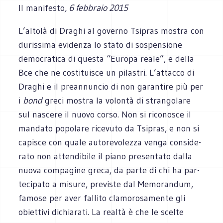
Il manifesto
, 6 febbraio 2015
L’altolà di Dra­ghi al governo Tsi­pras mostra con
duris­sima evi­denza lo stato di sospen­sione
demo­cra­tica di que­sta “Europa reale”, e della
Bce che ne costi­tui­sce un pila­stri. L’attacco di
Dra­ghi e il pre­an­nun­cio di non garan­tire più per
i
bond
greci mostra la volontà di stran­go­lare
sul nascere il nuovo corso. Non si rico­no­sce il
man­dato popo­lare rice­vuto da Tsi­pras, e non si
capi­sce con quale auto­re­vo­lezza venga con­si­de­
rato non atten­di­bile il piano pre­sen­tato dalla
nuova com­pa­gine greca, da parte di chi ha par­
te­ci­pato a misure, pre­vi­ste dal Memo­ran­dum,
famose per aver fal­lito cla­mo­ro­sa­mente gli
obiet­tivi dichiarati. La realtà è che le scelte