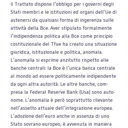
il Trat­tato dispone l’obbligo per i governi degli
Stati mem­bri e le isti­tu­zioni ed organi dell’Ue di
aste­nersi da qual­siasi forma di inge­renza sulle
atti­vità della Bce. Aver sti­pu­lato for­mal­mente
l’indipendenza poli­tica alla Bce come prin­ci­pio
costi­tu­zio­nale del Tfue ha creato una situa­zione
giu­ri­dica, isti­tu­zio­nale e poli­tica, anomala.
L’anomalia si esprime anzi­tutto rispetto alle
ban­che cen­trali: la Bce è l’unica banca cen­trale
al mondo ad essere poli­ti­ca­mente indi­pen­dente
da ogni altra auto­rità. Le altre ban­che, com­
presa la Fede­ral Reserve Bank (Usa) sono auto­
nome. L’anomalia è però soprat­tutto rile­vante
nell’assetto attuale dell’integrazione euro­pea.
L’adozione dell’euro anche in assenza di uno
Stato sovrano euro­peo, è avve­nuta in maniera