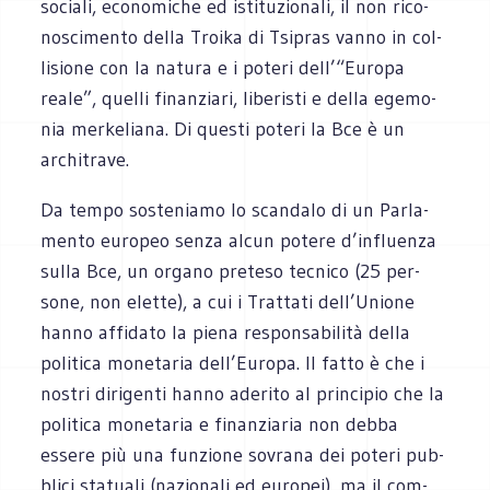
sociali, eco­no­mi­che ed isti­tu­zio­nali, il non rico­
no­sci­mento della Troika di Tsi­pras vanno in col­
li­sione con la natura e i poteri dell’“Europa
reale”, quelli finan­ziari, libe­ri­sti e della ege­mo­
nia mer­ke­liana. Di que­sti poteri la Bce è un
architrave.
Da tempo soste­niamo lo scan­dalo di un Par­la­
mento euro­peo senza alcun potere d’influenza
sulla Bce, un organo pre­teso tec­nico (25 per­
sone, non elette), a cui i Trat­tati dell’Unione
hanno affi­dato la piena respon­sa­bi­lità della
poli­tica mone­ta­ria dell’Europa. Il fatto è che i
nostri diri­genti hanno ade­rito al prin­ci­pio che la
poli­tica mone­ta­ria e finan­zia­ria non debba
essere più una fun­zione sovrana dei poteri pub­
blici sta­tuali (nazio­nali ed euro­pei), ma il com­