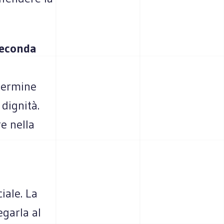
seconda
termine
 dignità.
e nella
iale. La
egarla al