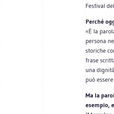
Festival de
Perché ogg
«È la parol
persona nel
storiche co
frase scrit
una dignità
può essere
Ma la parol
esempio, e