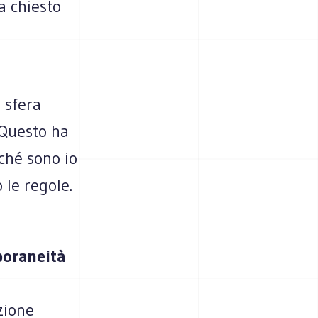
ha chiesto
a sfera
 Questo ha
ché sono io
 le regole.
poraneità
zione