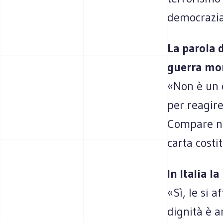
democrazia
La parola 
guerra mon
«Non è un 
per reagire
Compare nel
carta costit
In Italia l
«Sì, le si 
dignità è a