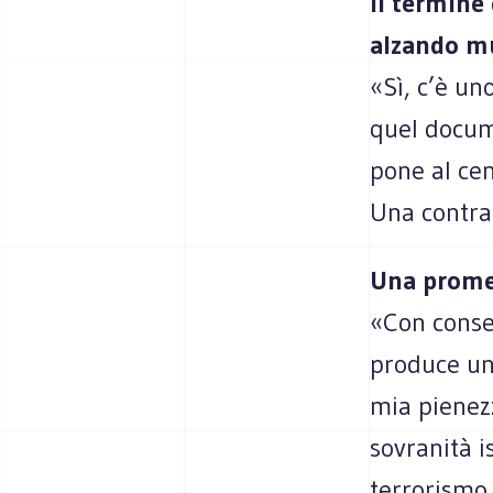
il termine
alzando mu
«Sì, c’è un
quel docum
pone al cen
Una contrad
Una prome
«Con conseg
produce un 
mia pienezz
sovranità i
terrorismo 