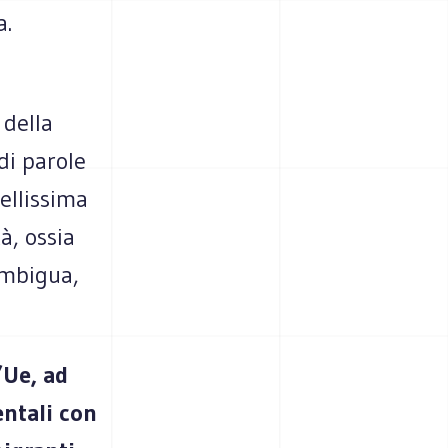
a.
 della
di parole
ellissima
à, ossia
ambigua,
’Ue, ad
entali con