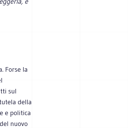
eggerla, è
. Forse la
l
tti sul
tutela della
e e politica
 del nuovo