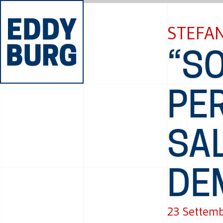
STEFA
“SO
PER
SA
DE
23 Settem