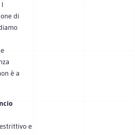
 I
ione di
ndiamo
 e
enza
non è a
ancio
strittivo e