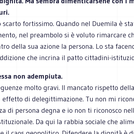
 dignità. Ma sembra dimenticarsene con i m
ri.
o scarto fortissimo. Quando nel Duemila è stat
ento, nel preambolo si è voluto rimarcare c
tro della sua azione la persona. Lo sta facen
dizione che incrina il patto cittadini-istituzi
ssa non adempiuta.
uenze molto gravi. Il mancato rispetto della
effetto di delegittimazione. Tu non mi ricono
a di persona degna e io non ti riconosco nel
stituzionale. Da qui la rabbia sociale che alim
e il caos geopolitico. Difendere la dignità è d