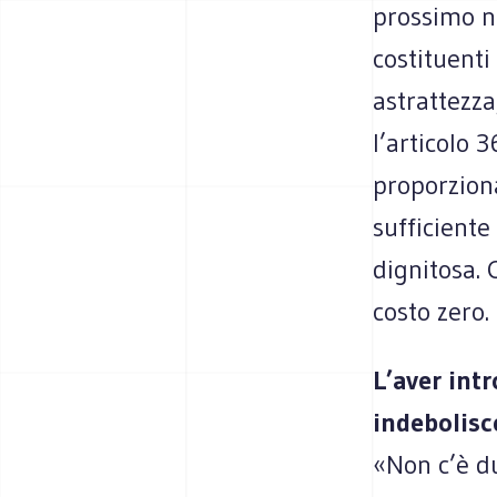
prossimo ne
costituenti
astrattezz
l’articolo 
proporziona
sufficiente
dignitosa. 
costo zero.
L’aver intr
indebolisce
«Non c’è du