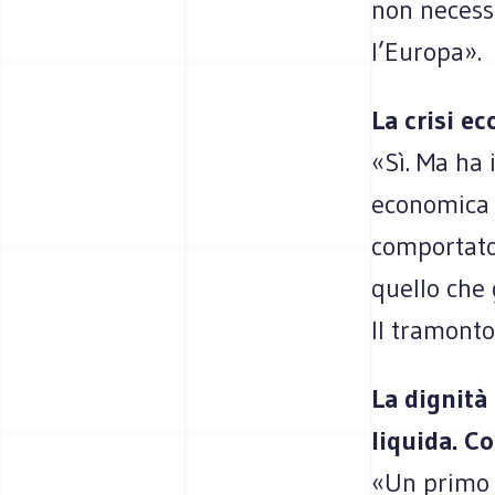
non necessar
l’Europa».
La crisi e
«Sì. Ma ha 
economica i
comportato
quello che 
Il tramonto 
La dignità
liquida. C
«Un primo 