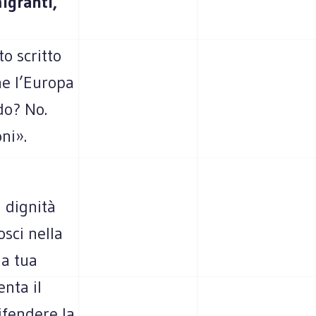
igranti,
o scritto
he l’Europa
do? No.
oni».
 dignità
sci nella
la tua
enta il
ifendere la