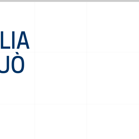
LIA
PUÒ