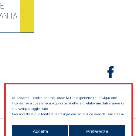
RE
ANITÀ
Utilizziamo i cookie per migliorare la tua esperienza di navigazione.
Il consenso a queste tecnologie ci permetterà di elaborare dati e avere un
sito sempre aggiornato.
Non accettare può limitare la navigazione ad alcune aree del sito stesso.
SOSTIENICI
CONTATTACI
Accetta
Preferenze