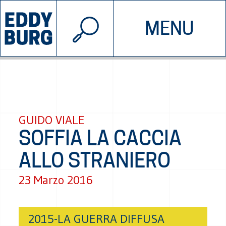
© 2026 EDDYBURG
MENU
INIZIATIVE
CHI SIAMO
SOSTIENICI
CONTATTACI
GUIDO VIALE
SOFFIA LA CACCIA
ALLO STRANIERO
23 Marzo 2016
2015-LA GUERRA DIFFUSA