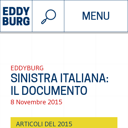
© 2026 EDDYBURG
MENU
INIZIATIVE
CHI SIAMO
SOSTIENICI
CONTATTACI
EDDYBURG
SINISTRA ITALIANA:
IL DOCUMENTO
8 Novembre 2015
ARTICOLI DEL 2015