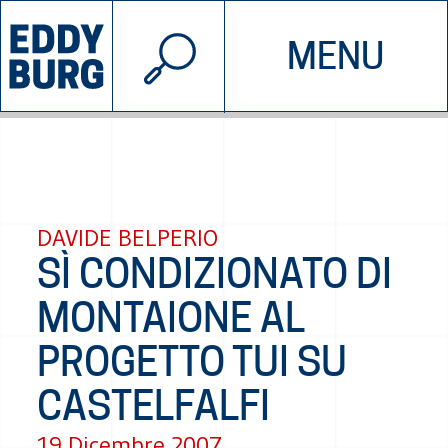
© 2026 EDDYBURG
MENU
INIZIATIVE
CHI SIAMO
SOSTIENICI
CONTATTACI
DAVIDE BELPERIO
SÌ CONDIZIONATO DI
MONTAIONE AL
PROGETTO TUI SU
CASTELFALFI
19 Dicembre 2007