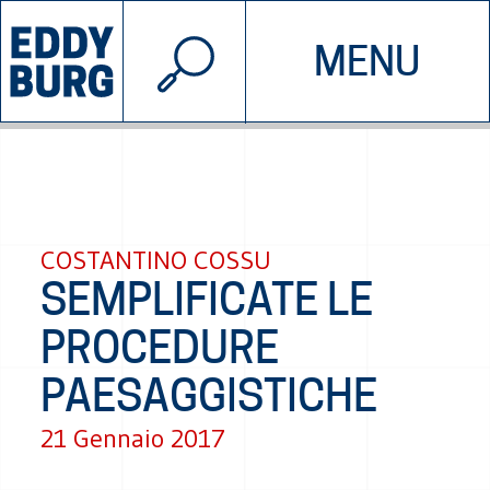
© 2026 EDDYBURG
MENU
INIZIATIVE
CHI SIAMO
SOSTIENICI
CONTATTACI
COSTANTINO COSSU
SEMPLIFICATE LE
PROCEDURE
PAESAGGISTICHE
21 Gennaio 2017