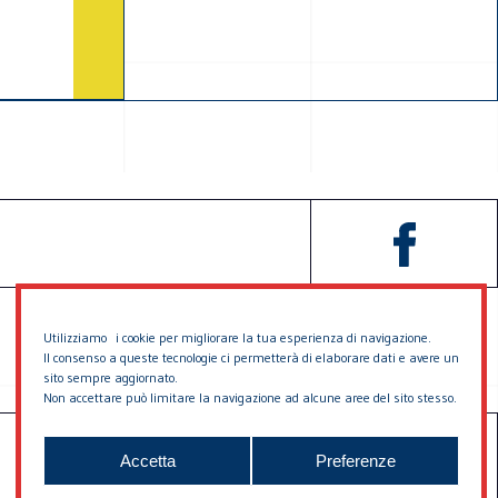
Utilizziamo i cookie per migliorare la tua esperienza di navigazione.
Il consenso a queste tecnologie ci permetterà di elaborare dati e avere un
sito sempre aggiornato.
Non accettare può limitare la navigazione ad alcune aree del sito stesso.
SOSTIENICI
CONTATTACI
Accetta
Preferenze