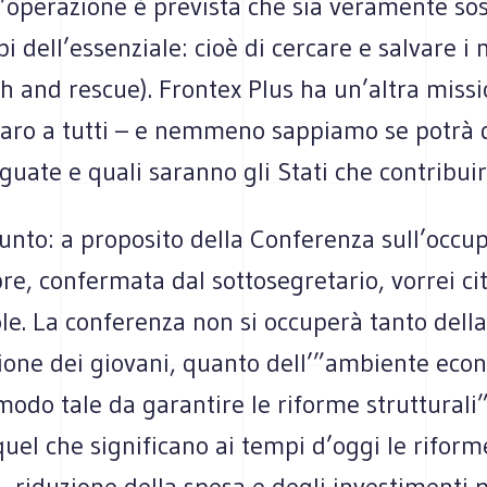
operazione è prevista che sia veramente sost
pi dell’essenziale: cioè di cercare e salvare i 
h and rescue). Frontex Plus ha un’altra miss
iaro a tutti – e nemmeno sappiamo se potrà d
guate e quali saranno gli Stati che contribui
punto: a proposito della Conferenza sull’occu
bre, confermata dal sottosegretario, vorrei ci
le. La conferenza non si occuperà tanto della
ione dei giovani, quanto dell’”ambiente eco
 modo tale da garantire le riforme strutturali
el che significano ai tempi d’oggi le riform
 – riduzione della spesa e degli investimenti p