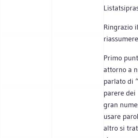
Listatsipra
Ringrazio i
riassumere 
Primo punto
attorno a 
parlato di
parere dei
gran numero
usare parol
altro si tr