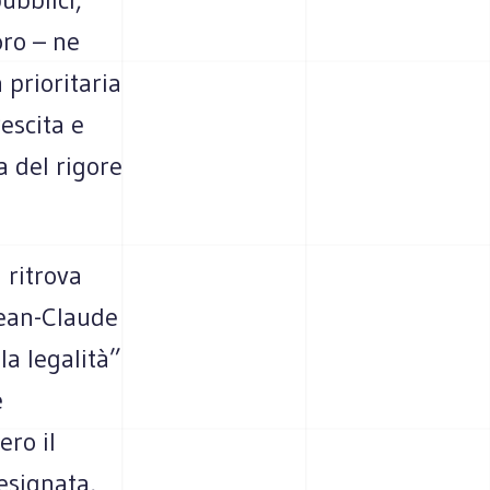
oro – ne
 prioritaria
escita e
a del rigore
 ritrova
Jean-Claude
la legalità”
e
ro il
esignata,