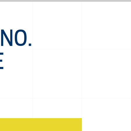
NO.
E