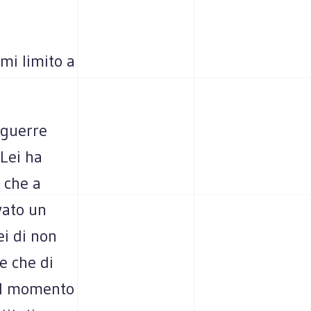
 mi limito a
 guerre
Lei ha
 che a
vato un
ei di non
re che di
dal momento