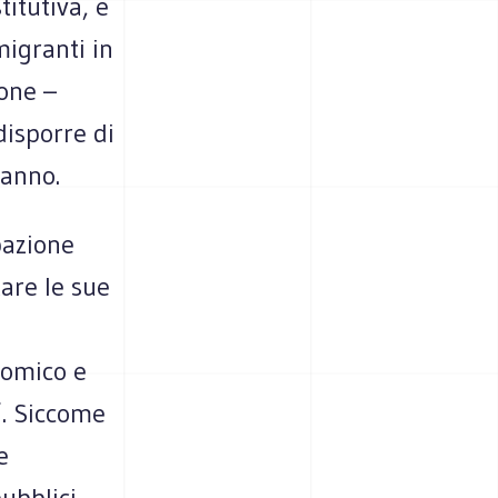
itutiva, e
migranti in
ione –
isporre di
ranno.
pazione
tare le sue
nomico e
”. Siccome
e
ubblici,