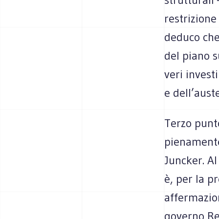
restrizione
deduco che 
del piano s
veri invest
e dell’aust
Terzo punto
pienamente
Juncker. Al
è, per la p
affermazio
governo Re