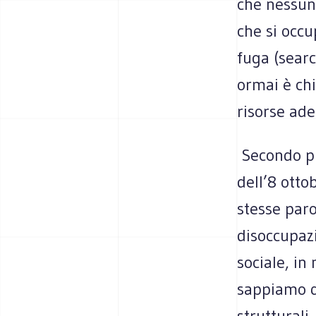
che nessun’
che si occu
fuga (searc
ormai è ch
risorse ade
​​ Secondo 
dell’8 otto
stesse paro
disoccupaz
sociale, in
sappiamo qu
strutturali