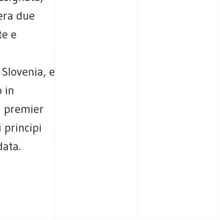
era due
te e
 Slovenia, e
 in
l premier
 principi
data.