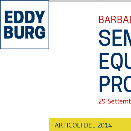
BARBAR
SEM
EQU
PR
29 Settem
ARTICOLI DEL 2014