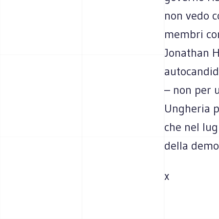
non vedo c
membri con 
Jonathan H
autocandida
– non per u
Ungheria pe
che nel lug
della democ
x