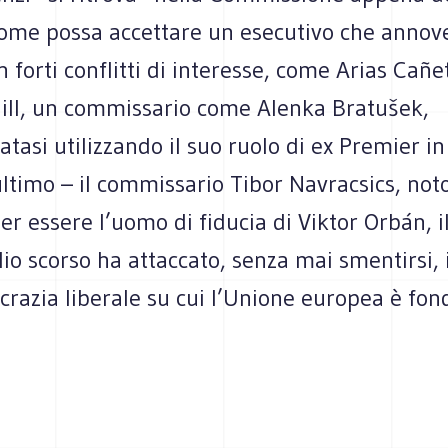
ome possa accettare un esecutivo che annov
forti conflitti di interesse, come Arias Cañe
ill, un commissario come Alenka Bratušek,
tasi utilizzando il suo ruolo di ex Premier in
ltimo – il commissario Tibor Navracsics, noto
r essere l’uomo di fiducia di Viktor Orbán, i
lio scorso ha attaccato, senza mai smentirsi, i
razia liberale su cui l’Unione europea è fon