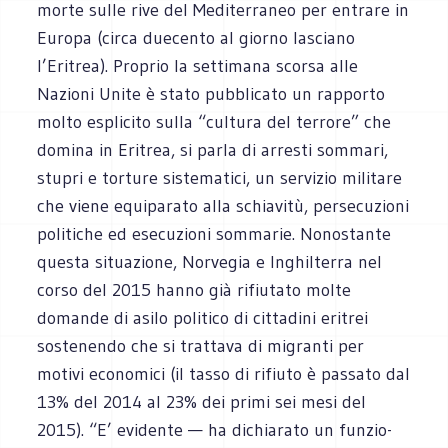
morte sulle rive del Medi­ter­ra­neo per entrare in
Europa (circa due­cento al giorno lasciano
l’Eritrea). Pro­prio la set­ti­mana scorsa alle
Nazioni Unite è stato pub­bli­cato un rap­porto
molto espli­cito sulla “cul­tura del ter­rore” che
domina in Eri­trea, si parla di arre­sti som­mari,
stu­pri e tor­ture siste­ma­tici, un ser­vi­zio mili­tare
che viene equi­pa­rato alla schia­vitù, per­se­cu­zioni
poli­ti­che ed ese­cu­zioni som­ma­rie. Nono­stante
que­sta situa­zione, Nor­ve­gia e Inghil­terra nel
corso del 2015 hanno già rifiu­tato molte
domande di asilo poli­tico di cit­ta­dini eri­trei
soste­nendo che si trat­tava di migranti per
motivi eco­no­mici (il tasso di rifiuto è pas­sato dal
13% del 2014 al 23% dei primi sei mesi del
2015). “E’ evi­dente — ha dichia­rato un fun­zio­