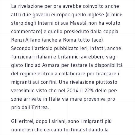
La rive­la­zione per ora avrebbe coin­volto anche
altri due governi euro­pei: quello inglese (il mini­
stero degli Interni di sua Mae­stà non ha voluto
com­men­tare) e quello pre­sie­duto dalla cop­pia
Renzi-Alfano (anche a Roma tutto tace).
Secondo l’articolo pub­bli­cato ieri, infatti, anche
fun­zio­nari ita­liani e bri­tan­nici avreb­bero viag­
giato fino ad Asmara per testare la dispo­ni­bi­lità
del regime eri­treo a col­la­bo­rare per brac­care i
migranti sui con­fini. Una rive­la­zione piut­to­sto
vero­si­mile visto che nel 2014 il 22% delle per­
sone arri­vate in Ita­lia via mare pro­ve­niva pro­
prio dall’Eritrea.
Gli eri­trei, dopo i siriani, sono i migranti più
nume­rosi che cer­cano for­tuna sfi­dando la