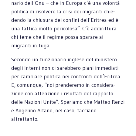
na­rio dell’Onu – che in Europa c’è una volontà
poli­tica di risol­vere la crisi dei migranti chie­
dendo la chiu­sura dei con­fini dell’Eritrea ed è
una tat­tica molto peri­co­losa”. C’è addi­rit­tura
chi teme che il regime possa spa­rare ai
migranti in fuga.
Secondo un fun­zio­na­rio inglese del mini­stero
degli Interni non ci sareb­bero piani imme­diati
per cam­biare poli­tica nei con­fronti dell’Eritrea.
E, comun­que, “noi pren­de­remo in con­si­de­ra­
zione con atten­zione i risul­tati del rap­porto
delle Nazioni Unite”. Spe­riamo che Mat­teo Renzi
e Ange­lino Alfano, nel caso, fac­ciano
altrettanto.