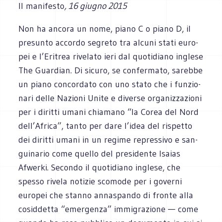
Il manifesto
, 16 giugno 2015
Non ha ancora un nome, piano C o piano D, il
pre­sunto accordo segreto tra alcuni stati euro­
pei e l’Eritrea rive­lato ieri dal quo­ti­diano inglese
The Guar­dian. Di sicuro, se con­fer­mato, sarebbe
un piano con­cor­dato con uno stato che i fun­zio­
nari delle Nazioni Unite e diverse orga­niz­za­zioni
per i diritti umani chia­mano “la Corea del Nord
dell’Africa”, tanto per dare l’idea del rispetto
dei diritti umani in un regime repres­sivo e san­
gui­na­rio come quello del pre­si­dente Isa­ias
Afwerki. Secondo il quo­ti­diano inglese, che
spesso rivela noti­zie sco­mode per i governi
euro­pei che stanno anna­spando di fronte alla
cosid­detta “emer­genza” immi­gra­zione — come