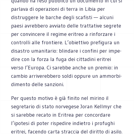
quando ha reso pub­blico un docu­mento in cui si
par­lava di ope­ra­zioni di terra in Libia per
distrug­gere le bar­che degli sca­fi­sti — alcuni
paesi avreb­bero avviato delle trat­ta­tive segrete
per con­vin­cere il regime eri­treo a rin­for­zare i
con­trolli alle fron­tiere. L’obiettivo pre­fi­gura un
disa­stro uma­ni­ta­rio: blin­dare i con­fini per impe­
dire con la forza la fuga dei cit­ta­dini eri­trei
verso l’Europa. Ci sarebbe anche un pre­mio: in
cam­bio arri­ve­reb­bero soldi oppure un ammor­bi­
di­mento delle sanzioni.
Per que­sto motivo è già finito nel mirino il
segre­ta­rio di stato nor­ve­gese Joran Kell­myr che
si sarebbe recato in Eri­trea per con­cor­dare
l’ipotesi di poter rispe­dire indie­tro i pro­fu­ghi
eri­trei, facendo carta strac­cia del diritto di asilo.