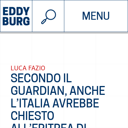
© 2026 EDDYBURG
MENU
INIZIATIVE
CHI SIAMO
SOSTIENICI
CONTATTACI
LUCA FAZIO
SECONDO IL
GUARDIAN, ANCHE
L’ITALIA AVREBBE
CHIESTO