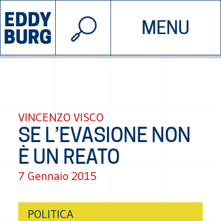
© 2026 EDDYBURG
MENU
INIZIATIVE
CHI SIAMO
SOSTIENICI
CONTATTACI
VINCENZO VISCO
SE L’EVASIONE NON
È UN REATO
7 Gennaio 2015
POLITICA