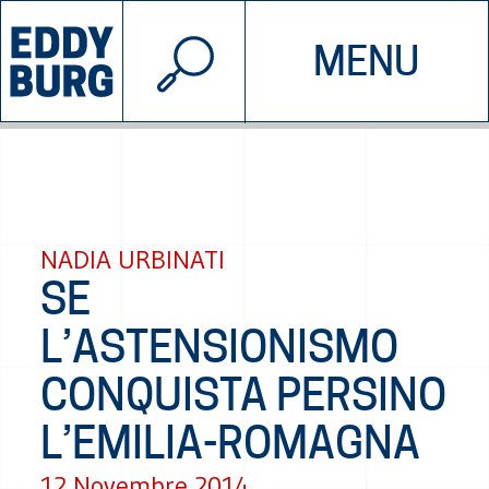
© 2026 EDDYBURG
MENU
INIZIATIVE
CHI SIAMO
SOSTIENICI
CONTATTACI
NADIA URBINATI
SE
L’ASTENSIONISMO
CONQUISTA PERSINO
L’EMILIA-ROMAGNA
12 Novembre 2014