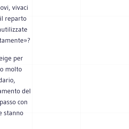
ovi, vivaci
il reparto
utilizzate
atamente»?
eige per
ro molto
dario,
ramento del
 passo con
he stanno