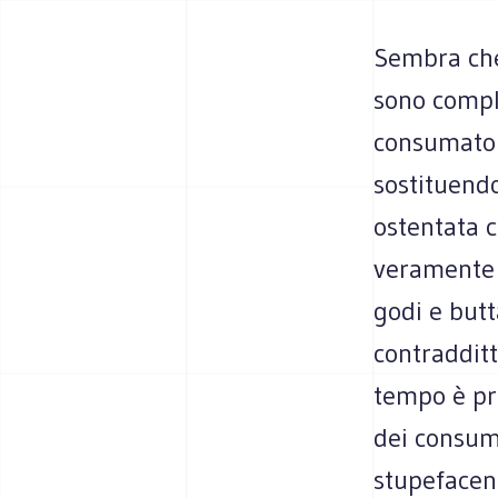
Sembra che 
sono comple
consumatori
sostituendo
ostentata c
veramente f
godi e but
contraddit
tempo è pr
dei consuma
stupefacen