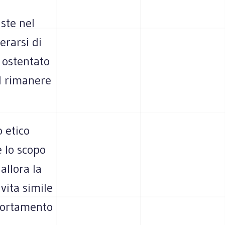
ste nel
erarsi di
e ostentato
el rimanere
 etico
e lo scopo
allora la
 vita simile
portamento