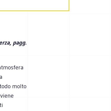
erza, pagg.
’atmosfera
a
todo molto
 viene
ti