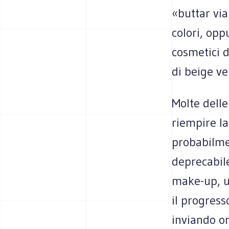
«buttar via
colori, opp
cosmetici d
di beige v
Molte delle
riempire la
probabilmen
deprecabil
make-up, un
il progress
inviando o