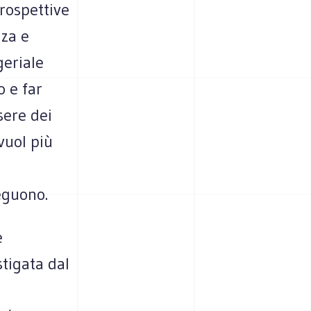
rospettive
nza e
eriale
 e far
sere dei
vuol più
seguono.
e
tigata dal