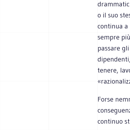
drammatici 
o il suo st
continua a
sempre più 
passare gli
dipendenti,
tenere, lav
«razionaliz
Forse nemm
conseguenze
continuo s