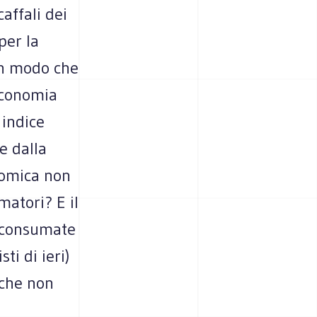
affali dei
per la
 in modo che
’economia
 indice
e dalla
nomica non
matori? E il
e consumate
ti di ieri)
 che non