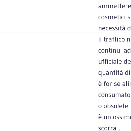
ammetterebb
cosmetici s
necessità d
il traffico
continui ad 
ufficiale d
quantità d
è for-se al
consumator
o obsolete 
è un ossim
scorra...