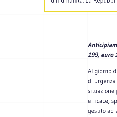
d’inumanità. La Repubbl
Anticipia
199, euro 1
Al giorno 
di urgenza
situazione
efficace, s
gestito ad