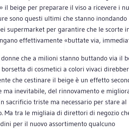
» il beige per preparare il viso a ricevere i nu
ure sono questi ultimi che stanno inondando 
ei supermarket per garantire che le scorte in
engano effettivamente «buttate via, immedi
 donne che a milioni stanno buttando via il b
 borsetta di cosmetici a colori vivaci direbbe
te che cestinare il beige è un effetto secon
e ma inevitabile, del rinnovamento e miglio
 sacrificio triste ma necessario per stare al
o. Ma tra le migliaia di direttori di negozio c
rdini per il nuovo assortimento qualcuno