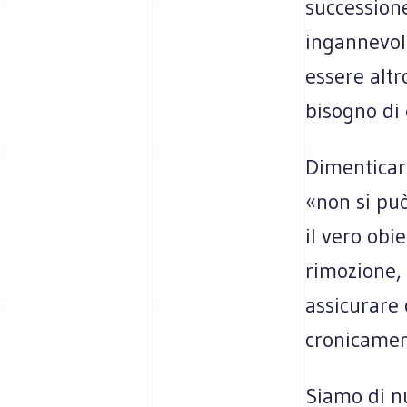
succession
ingannevolm
essere alt
bisogno di 
Dimenticar
«non si può
il vero obi
rimozione, 
assicurare 
cronicamente
Siamo di nu