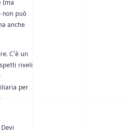
e (ma
o non può
 ha anche
re. C’è un
petti riveli
e
liaria per
e
 Devi