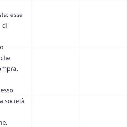
te: esse
 di
po
 che
compra,
tesso
a società
ne.