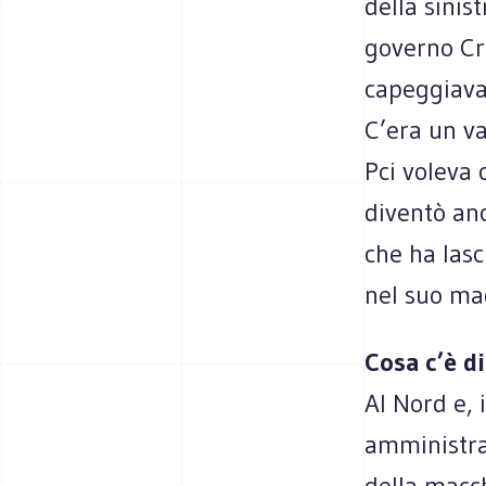
della sinis
governo Cra
capeggiava 
C’era un va
Pci voleva 
diventò anc
che ha lasc
nel suo mag
Cosa c’è di
Al Nord e, 
amministraz
della macch