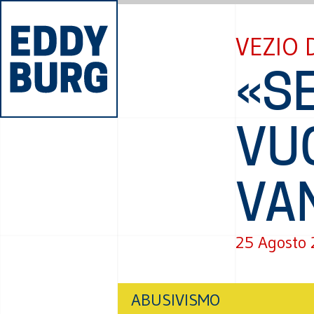
VEZIO 
«SE
VUO
VA
25 Agosto
ABUSIVISMO