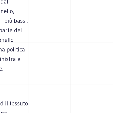
 dal
nello,
i più bassi.
parte del
onello
a politica
inistra e
e.
d il tessuto
una