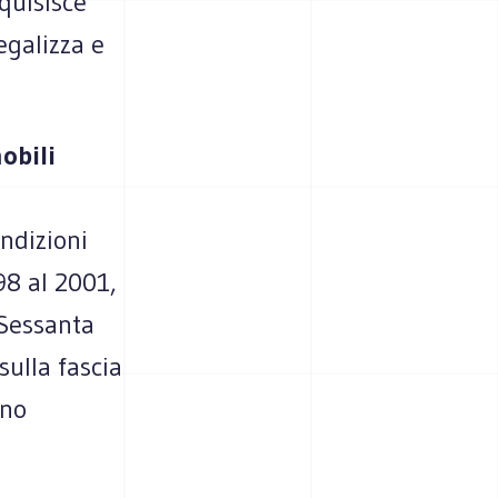
quisisce
legalizza e
obili
ondizioni
998 al 2001,
 Sessanta
sulla fascia
gno