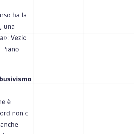
orso ha la
e, una
a»: Vezio
l Piano
abusivismo
ne è
ord non ci
 anche