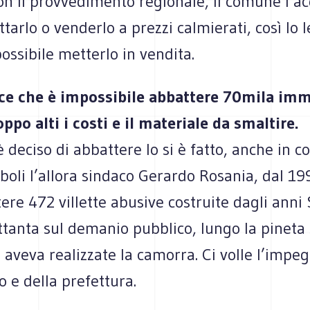
n il provvedimento regionale, il comune l’ac
ittarlo o venderlo a prezzi calmierati, così lo 
ossibile metterlo in vendita.
ce che è impossibile abbattere 70mila imm
oppo alti i costi e il materiale da smaltire.
 deciso di abbattere lo si è fatto, anche in c
A Eboli l’allora sindaco Gerardo Rosania, dal 1
ere 472 villette abusive costruite dagli anni
ttanta sul demanio pubblico, lungo la pineta 
e aveva realizzate la camorra. Ci volle l’impe
to e della prefettura.