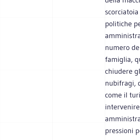
scorciatoia
politiche p
amministrat
numero del
famiglia, q
chiudere gl
nubifragi, 
come il tu
intervenire
amministrat
pressioni p