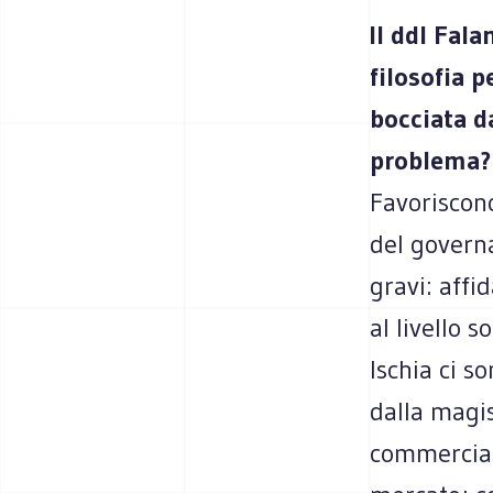
Il ddl Fal
filosofia 
bocciata d
problema?
Favoriscon
del govern
gravi: affi
al livello s
Ischia ci s
dalla magi
commerciab