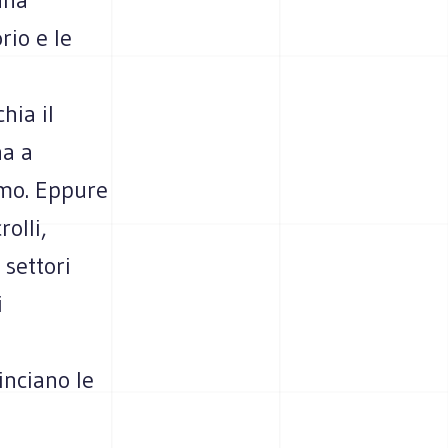
rio e le
hia il
na a
imo. Eppure
rolli,
settori
i
inciano le