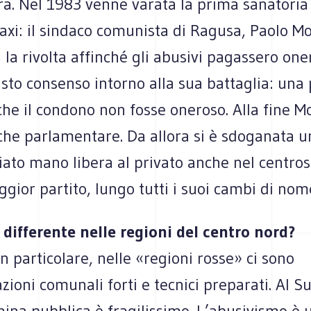
tra. Nel 1983 venne varata la prima sanatoria
xi: il sindaco comunista di Ragusa, Paolo Mo
la rivolta affinché gli abusivi pagassero oner
sto consenso intorno alla sua battaglia: una 
che il condono non fosse oneroso. Alla fine M
he parlamentare. Da allora si è sdoganata un
iato mano libera al privato anche nel centros
gior partito, lungo tutti i suoi cambi di nom
 differente nelle regioni del centro nord?
in particolare, nelle «regioni rosse» ci sono
ioni comunali forti e tecnici preparati. Al Su
ina pubblica è fragilissimo. L’abusivismo è 