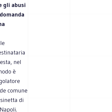
e gli abusi
to domanda
na
lle
stinataria
esta, nel
 modo è
golatore
ande comune
ssinetta di
Napoli.