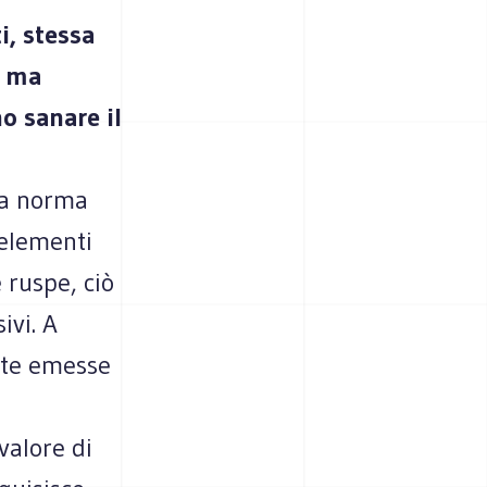
i, stessa
o ma
o sanare il
La norma
 elementi
 ruspe, ciò
ivi. A
utte emesse
valore di