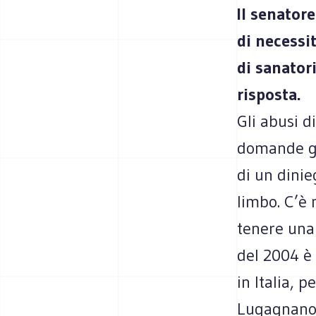
Il senator
di necessi
di sanator
risposta.
Gli abusi d
domande gi
di un dinie
limbo. C’è 
tenere una 
del 2004 è
in Italia, 
Lugagnano, 