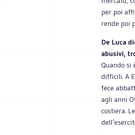
mercato; co
per poi aff
rende poi p
De Luca di
abusivi, tr
Quando si è
difficili. 
fece abbatt
agli anni O
costiera. L
dell’eserci