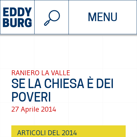
© 2026 EDDYBURG
MENU
INIZIATIVE
CHI SIAMO
SOSTIENICI
CONTATTACI
RANIERO LA VALLE
SE LA CHIESA È DEI
POVERI
27 Aprile 2014
ARTICOLI DEL 2014