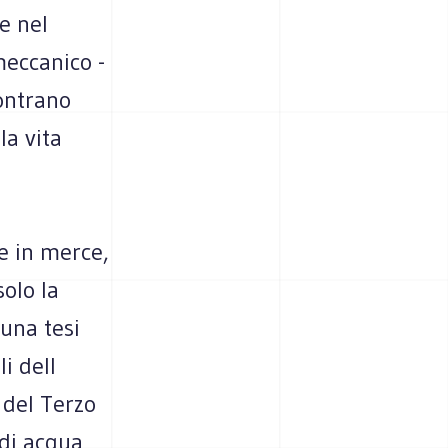
e nel
meccanico -
ontrano
la vita
e in merce,
solo la
 una tesi
i dell
 del Terzo
 di acqua