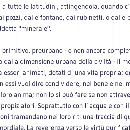
 a tutte le latitudini, attingendola, quando c´
i pozzi, dalle fontane, dai rubinetti, o dalle b
ddetta "minerale".
 primitivo, preurbano - o non ancora compl
 dalla dimensione urbana della civiltà - il 
 esseri animati, dotati di una vita propria; e
n essi vuol dire condividere, nel bene e nel 
 loro anima; non lo si può fare se non attrav
i propiziatori. Soprattutto con l´acqua e con il
ioni tramandano nei loro riti una traccia di q
mordiale. La reverenza verso le virtù purificat