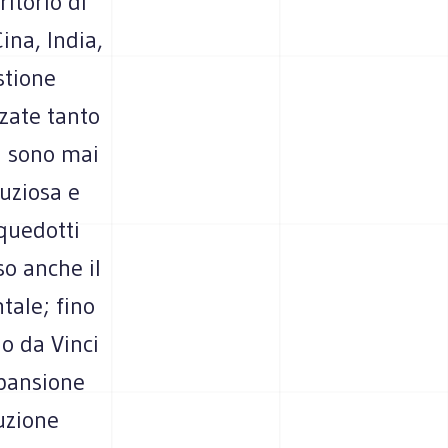
ritorio di
ina, India,
stione
zate tanto
n sono mai
nuziosa e
quedotti
so anche il
tale; fino
do da Vinci
spansione
luzione