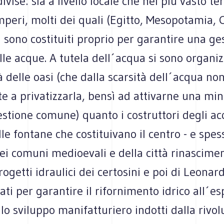
vise: sia a livello locale che nel più vasto ter
mperi, molti dei quali (Egitto, Mesopotamia, C
i sono costituiti proprio per garantire una ge
e acque. A tutela dell´acqua si sono organiz
 delle oasi (che dalla scarsità dell´acqua no
te a privatizzarla, bensì ad attivarne una mi
stione comune) quanto i costruttori degli ac
le fontane che costituivano il centro - e spes
ei comuni medioevali e della città rinascimen
rogetti idraulici dei certosini e poi di Leonar
rati per garantire il rifornimento idrico all´e
lo sviluppo manifatturiero indotti dalla rivo