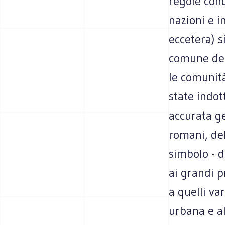
regole condi
nazioni e i
eccetera) s
comune dell
le comunità
state indot
accurata ge
romani, del
simbolo - d
ai grandi p
a quelli va
urbana e al