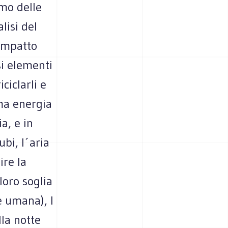
imo delle
lisi del
´impatto
si elementi
ciclarli e
ama energia
ia, e in
ubi, l´aria
ire la
loro soglia
e umana), l
la notte