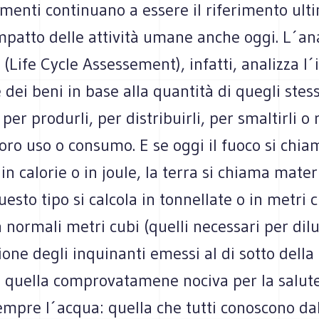
menti continuano a essere il riferimento ult
impatto delle attività umane anche oggi. L´ana
ta (Life Cycle Assessement), infatti, analizza l
dei beni in base alla quantità di quegli stes
r produrli, per distribuirli, per smaltirli o ri
loro uso o consumo. E se oggi il fuoco si chi
 in calorie o in joule, la terra si chiama mater
uesto tipo si calcola in tonnellate o in metri c
in normali metri cubi (quelli necessari per dilu
one degli inquinanti emessi al di sotto della 
oè quella comprovatamene nociva per la salut
mpre l´acqua: quella che tutti conoscono dal