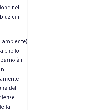
ione nel
abluzioni
o ambiente)
a che lo
derno è il
in
uramente
one del
cienze
della