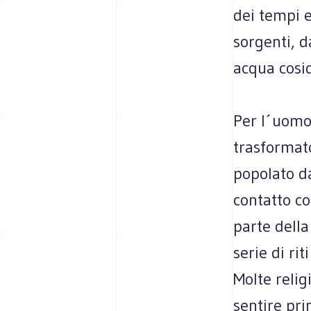
dei tempi e
sorgenti, da
acqua cosi
Per l´uomo
trasformato
popolato da
contatto co
parte della
serie di rit
Molte relig
sentire pri