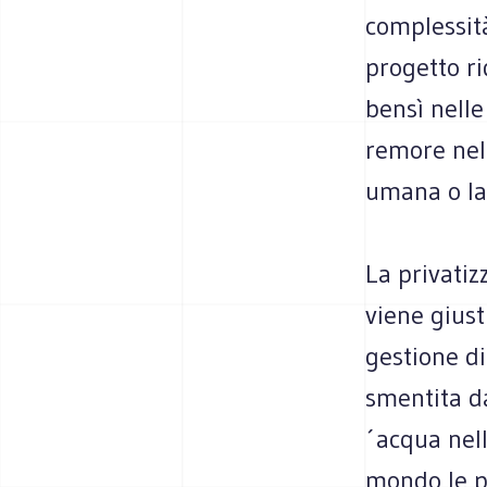
complessit
progetto r
bensì nell
remore nell
umana o la
La privatiz
viene giusti
gestione di
smentita da
´acqua nell
mondo le pi