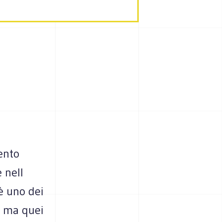
ento
 nell
 è uno dei
; ma quei