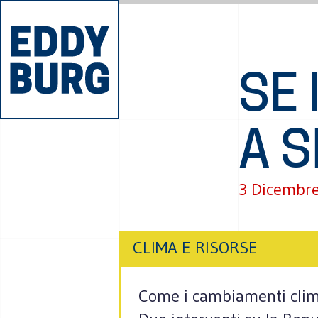
SE 
A 
3 Dicembr
CLIMA E RISORSE
Come i cambiamenti climat