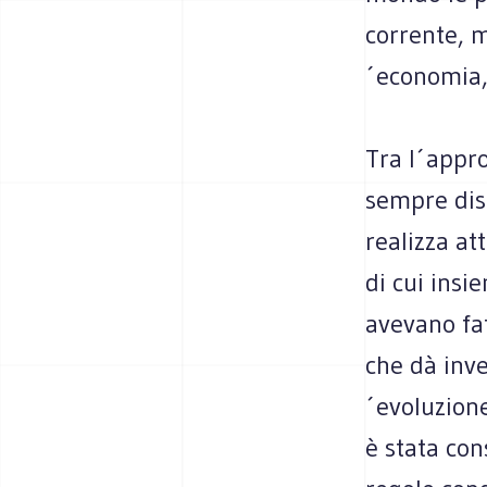
corrente, m
´economia,
Tra l´appro
sempre dis
realizza at
di cui insi
avevano fat
che dà inve
´evoluzione
è stata con