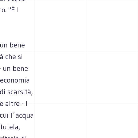
o. "È l
: un bene
à che si
 - un bene
di economia
di scarsità,
 altre - l
cui l´acqua
tutela,