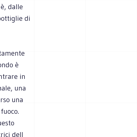
è, dalle
ottiglie di
etamente
mondo è
ntrare in
male, una
erso una
 fuoco.
uesto
rici dell