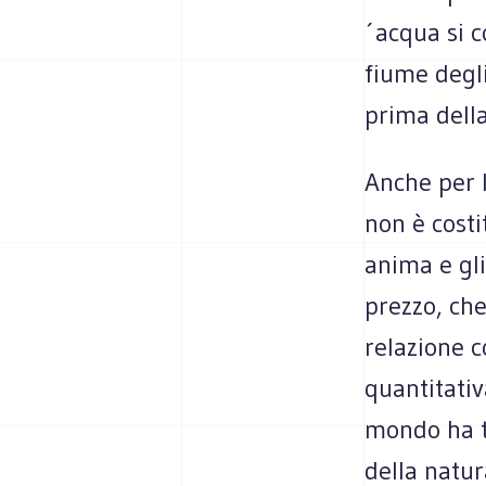
´acqua si c
fiume degli
prima della
Anche per 
non è costi
anima e gl
prezzo, che
relazione c
quantitati
mondo ha tr
della natur