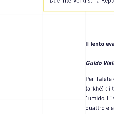
Due interventi su la Repu
Il lento ev
Guido Via
Per Talete 
(arkhé) di 
´umido. L´a
quattro ele